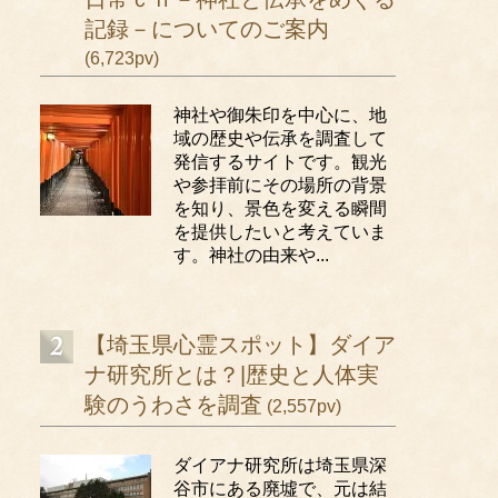
記録－についてのご案内
(6,723pv)
神社や御朱印を中心に、地
域の歴史や伝承を調査して
発信するサイトです。観光
や参拝前にその場所の背景
を知り、景色を変える瞬間
を提供したいと考えていま
す。神社の由来や...
【埼玉県心霊スポット】ダイア
ナ研究所とは？|歴史と人体実
験のうわさを調査
(2,557pv)
ダイアナ研究所は埼玉県深
谷市にある廃墟で、元は結