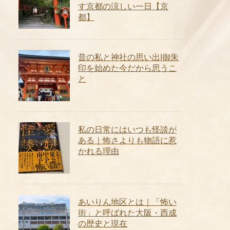
す京都の涼しい一日【京
都】
昔の私と神社の思い出|御朱
印を始めた今だから思うこ
と
私の日常にはいつも怪談が
ある｜怖さよりも物語に惹
かれる理由
あいりん地区とは｜「怖い
街」と呼ばれた大阪・西成
の歴史と現在