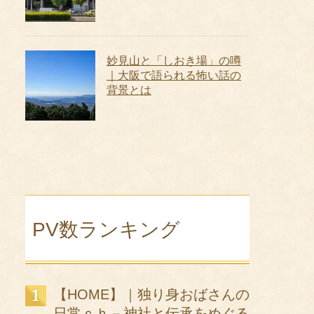
妙見山と「しおき場」の噂
｜大阪で語られる怖い話の
背景とは
PV数ランキング
【HOME】｜独り身おばさんの
日常ｃｈ－神社と伝承をめぐる