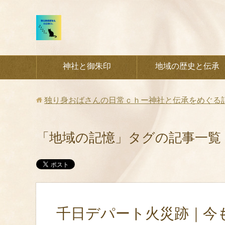
神社と御朱印
地域の歴史と伝承
独り身おばさんの日常ｃｈー神社と伝承をめぐる
「地域の記憶」タグの記事一覧
千日デパート火災跡｜今