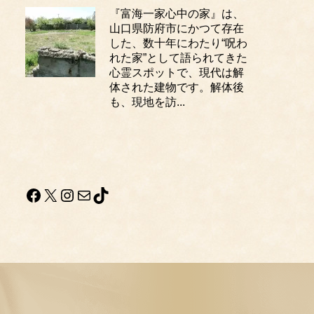
『富海一家心中の家』は、
山口県防府市にかつて存在
した、数十年にわたり“呪わ
れた家”として語られてきた
心霊スポットで、現代は解
体された建物です。解体後
も、現地を訪...
Facebook
X
Instagram
メール
TikTok