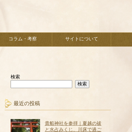
コラム・考察
サイトについて
検索
検索
最近の投稿
貴船神社を参拝｜夏越の祓
と水占みくじ、川床で過ご