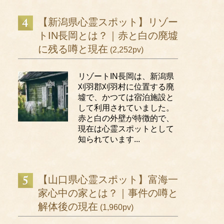
【新潟県心霊スポット】リゾー
トIN長岡とは？｜赤と白の廃墟
に残る噂と現在
(2,252pv)
リゾートIN長岡は、新潟県
刈羽郡刈羽村に位置する廃
墟で、かつては宿泊施設と
して利用されていました。
赤と白の外壁が特徴的で、
現在は心霊スポットとして
知られています...
【山口県心霊スポット】富海一
家心中の家とは？｜事件の噂と
解体後の現在
(1,960pv)