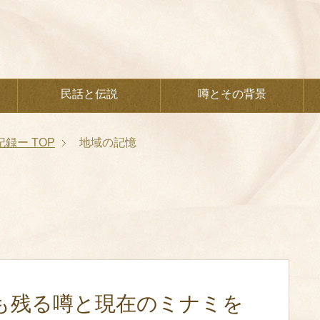
民話と伝説
噂とその背景
記録ー
TOP
地域の記憶
も残る噂と現在のミナミを