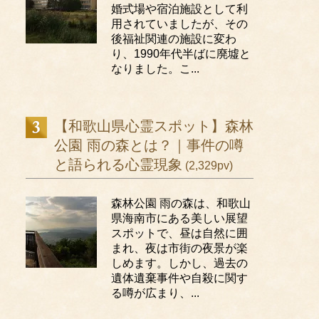
婚式場や宿泊施設として利
用されていましたが、その
後福祉関連の施設に変わ
り、1990年代半ばに廃墟と
なりました。こ...
【和歌山県心霊スポット】森林
公園 雨の森とは？｜事件の噂
と語られる心霊現象
(2,329pv)
森林公園 雨の森は、和歌山
県海南市にある美しい展望
スポットで、昼は自然に囲
まれ、夜は市街の夜景が楽
しめます。しかし、過去の
遺体遺棄事件や自殺に関す
る噂が広まり、...