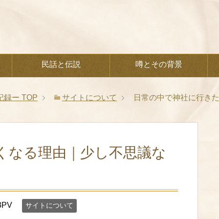
民話と伝説
噂とその背景
記録ー
TOP
サイトについて
日常の中で神社に行き
くなる理由｜少し不思議な
3PV
サイトについて