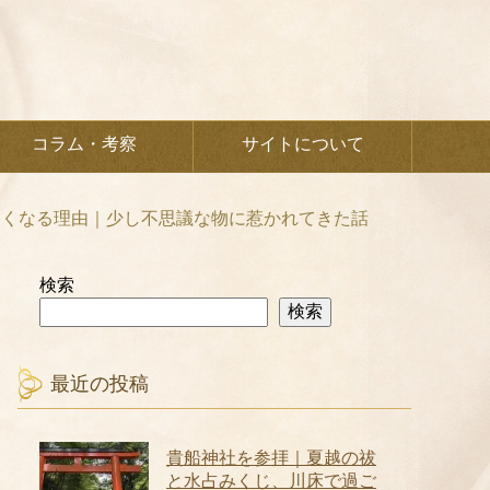
コラム・考察
サイトについて
たくなる理由｜少し不思議な物に惹かれてきた話
検索
検索
最近の投稿
貴船神社を参拝｜夏越の祓
と水占みくじ、川床で過ご