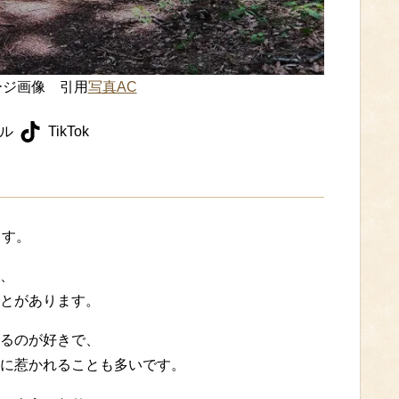
ージ画像 引用
写真AC
ル
TikTok
ます。
、
とがあります。
るのが好きで、
に惹かれることも多いです。