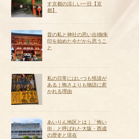
す京都の涼しい一日【京
都】
昔の私と神社の思い出|御朱
印を始めた今だから思うこ
と
私の日常にはいつも怪談が
ある｜怖さよりも物語に惹
かれる理由
あいりん地区とは｜「怖い
街」と呼ばれた大阪・西成
の歴史と現在