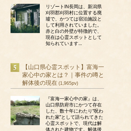
リゾートIN長岡は、新潟県
刈羽郡刈羽村に位置する廃
墟で、かつては宿泊施設と
して利用されていました。
赤と白の外壁が特徴的で、
現在は心霊スポットとして
知られています...
【山口県心霊スポット】富海一
家心中の家とは？｜事件の噂と
解体後の現在
(1,965pv)
『富海一家心中の家』は、
山口県防府市にかつて存在
した、数十年にわたり“呪わ
れた家”として語られてきた
心霊スポットで、現代は解
体された建物です。解体後