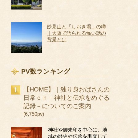
妙見山と「しおき場」の噂
｜大阪で語られる怖い話の
背景とは
PV数ランキング
【HOME】｜独り身おばさんの
日常ｃｈ－神社と伝承をめぐる
記録－についてのご案内
(6,750pv)
神社や御朱印を中心に、地
域の歴史や伝承を調査して