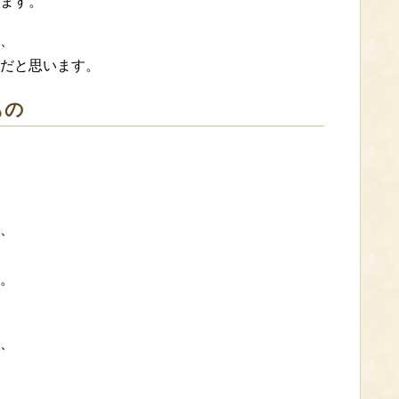
ます。
、
だと思います。
もの
、
。
、