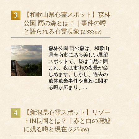
【和歌山県心霊スポット】森林
公園 雨の森とは？｜事件の噂
と語られる心霊現象
(2,333pv)
森林公園 雨の森は、和歌山
県海南市にある美しい展望
スポットで、昼は自然に囲
まれ、夜は市街の夜景が楽
しめます。しかし、過去の
遺体遺棄事件や自殺に関す
る噂が広まり、...
【新潟県心霊スポット】リゾー
トIN長岡とは？｜赤と白の廃墟
に残る噂と現在
(2,256pv)