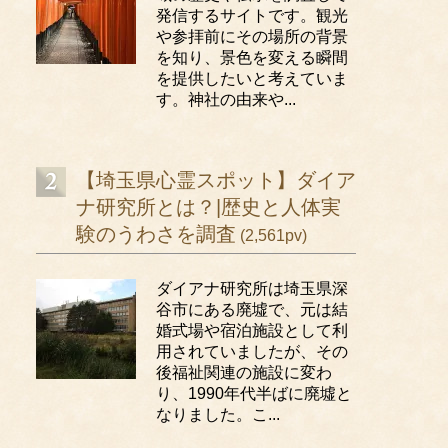
発信するサイトです。観光
や参拝前にその場所の背景
を知り、景色を変える瞬間
を提供したいと考えていま
す。神社の由来や...
【埼玉県心霊スポット】ダイア
ナ研究所とは？|歴史と人体実
験のうわさを調査
(2,561pv)
ダイアナ研究所は埼玉県深
谷市にある廃墟で、元は結
婚式場や宿泊施設として利
用されていましたが、その
後福祉関連の施設に変わ
り、1990年代半ばに廃墟と
なりました。こ...