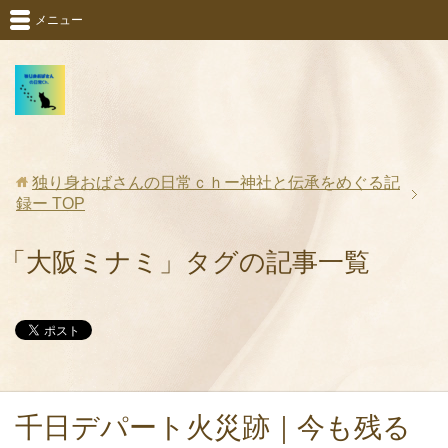
メニュー
独り身おばさんの日常ｃｈー神社と伝承をめぐる記
録ー
TOP
「大阪ミナミ」タグの記事一覧
千日デパート火災跡｜今も残る