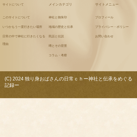
メインカテゴリ
サイトメニュー
サイトについて
このサイトについて
神社と御朱印
プロフィール
いつかもう一度行きたい場所
地域の歴史と伝承
プライバシー・ポリシー
日常の中で神社に行きたくなる
民話と伝説
お問い合わせ
理由
噂とその背景
コラム・考察
(C) 2024 独り身おばさんの日常ｃｈー神社と伝承をめぐる
記録ー