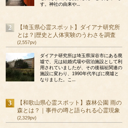
す。神社の由来や...
【埼玉県心霊スポット】ダイアナ研究所
とは？|歴史と人体実験のうわさを調査
(2,557pv)
ダイアナ研究所は埼玉県深谷市にある廃
墟で、元は結婚式場や宿泊施設として利
用されていましたが、その後福祉関連の
施設に変わり、1990年代半ばに廃墟と
なりました。こ...
【和歌山県心霊スポット】森林公園 雨の
森とは？｜事件の噂と語られる心霊現象
(2,329pv)