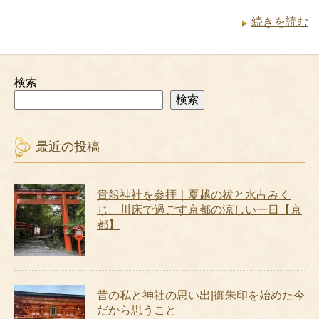
続きを読む
検索
検索
最近の投稿
貴船神社を参拝｜夏越の祓と水占みく
じ、川床で過ごす京都の涼しい一日【京
都】
昔の私と神社の思い出|御朱印を始めた今
だから思うこと