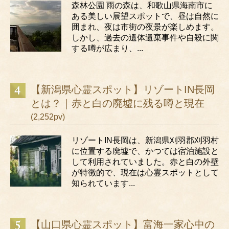
森林公園 雨の森は、和歌山県海南市に
ある美しい展望スポットで、昼は自然に
囲まれ、夜は市街の夜景が楽しめます。
しかし、過去の遺体遺棄事件や自殺に関
する噂が広まり、...
【新潟県心霊スポット】リゾートIN長岡
とは？｜赤と白の廃墟に残る噂と現在
(2,252pv)
リゾートIN長岡は、新潟県刈羽郡刈羽村
に位置する廃墟で、かつては宿泊施設と
して利用されていました。赤と白の外壁
が特徴的で、現在は心霊スポットとして
知られています...
【山口県心霊スポット】富海一家心中の