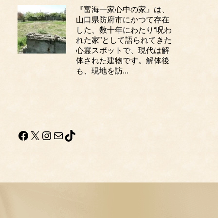
『富海一家心中の家』は、
山口県防府市にかつて存在
した、数十年にわたり“呪わ
れた家”として語られてきた
心霊スポットで、現代は解
体された建物です。解体後
も、現地を訪...
Facebook
X
Instagram
メール
TikTok