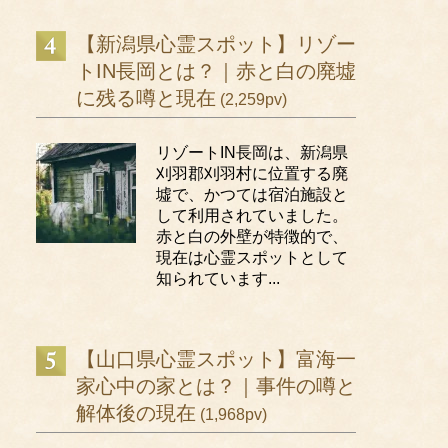
【新潟県心霊スポット】リゾー
トIN長岡とは？｜赤と白の廃墟
に残る噂と現在
(2,259pv)
リゾートIN長岡は、新潟県
刈羽郡刈羽村に位置する廃
墟で、かつては宿泊施設と
して利用されていました。
赤と白の外壁が特徴的で、
現在は心霊スポットとして
知られています...
【山口県心霊スポット】富海一
家心中の家とは？｜事件の噂と
解体後の現在
(1,968pv)