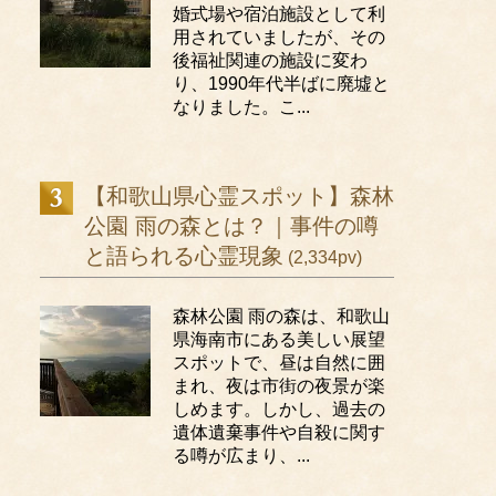
婚式場や宿泊施設として利
用されていましたが、その
後福祉関連の施設に変わ
り、1990年代半ばに廃墟と
なりました。こ...
【和歌山県心霊スポット】森林
公園 雨の森とは？｜事件の噂
と語られる心霊現象
(2,334pv)
森林公園 雨の森は、和歌山
県海南市にある美しい展望
スポットで、昼は自然に囲
まれ、夜は市街の夜景が楽
しめます。しかし、過去の
遺体遺棄事件や自殺に関す
る噂が広まり、...