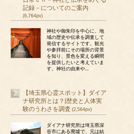
記録－についてのご案内
(6,764pv)
神社や御朱印を中心に、地
域の歴史や伝承を調査して
発信するサイトです。観光
や参拝前にその場所の背景
を知り、景色を変える瞬間
を提供したいと考えていま
す。神社の由来や...
【埼玉県心霊スポット】ダイア
ナ研究所とは？|歴史と人体実
験のうわさを調査
(2,564pv)
ダイアナ研究所は埼玉県深
谷市にある廃墟で、元は結