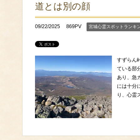
道とは別の顔
09/22/2025
869PV
宮城心霊スポットランキ
すずらん
ている部
あり、急
には十分
り、心霊