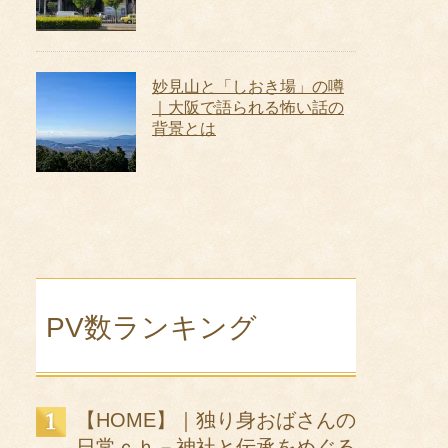
妙見山と「しおき場」の噂
｜大阪で語られる怖い話の
背景とは
PV数ランキング
【HOME】｜独り身おばさんの
日常ｃｈ－神社と伝承をめぐる