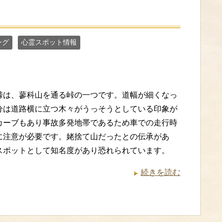
ング
心霊スポット情報
峠は、蓼科山を通る峠の一つです。道幅が細くなっ
分は道路横に立つ木々がうっそうとしている印象が
カーブもあり事故多発地帯であるため車での走行時
に注意が必要です。姥捨て山だったとの伝承があ
スポットとして知名度があり恐れられています。
続きを読む