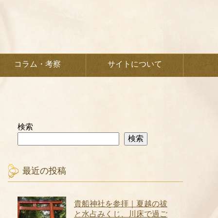
コラム・考察
サイトについて
検索
検索
最近の投稿
貴船神社を参拝｜夏越の祓
と水占みくじ、川床で過ご