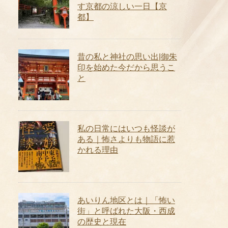
す京都の涼しい一日【京
都】
昔の私と神社の思い出|御朱
印を始めた今だから思うこ
と
私の日常にはいつも怪談が
ある｜怖さよりも物語に惹
かれる理由
あいりん地区とは｜「怖い
街」と呼ばれた大阪・西成
の歴史と現在