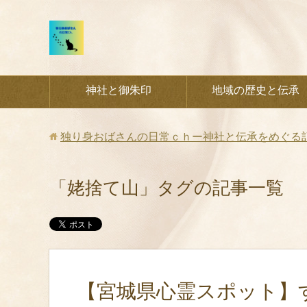
神社と御朱印
地域の歴史と伝承
独り身おばさんの日常ｃｈー神社と伝承をめぐる
「姥捨て山」タグの記事一覧
【宮城県心霊スポット】