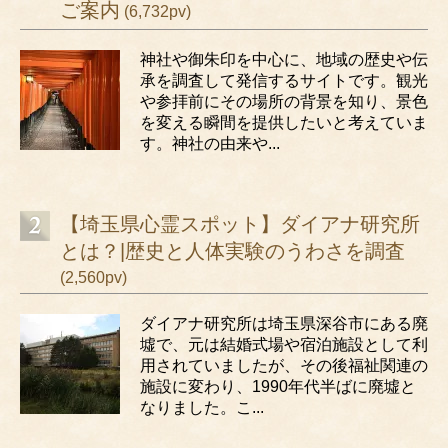
ご案内
(6,732pv)
神社や御朱印を中心に、地域の歴史や伝
承を調査して発信するサイトです。観光
や参拝前にその場所の背景を知り、景色
を変える瞬間を提供したいと考えていま
す。神社の由来や...
【埼玉県心霊スポット】ダイアナ研究所
とは？|歴史と人体実験のうわさを調査
(2,560pv)
ダイアナ研究所は埼玉県深谷市にある廃
墟で、元は結婚式場や宿泊施設として利
用されていましたが、その後福祉関連の
施設に変わり、1990年代半ばに廃墟と
なりました。こ...