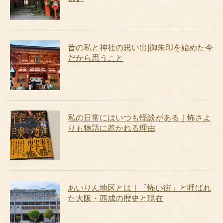
昔の私と神社の思い出|御朱印を始めた今
だから思うこと
私の日常にはいつも怪談がある｜怖さよ
りも物語に惹かれる理由
あいりん地区とは｜「怖い街」と呼ばれ
た大阪・西成の歴史と現在