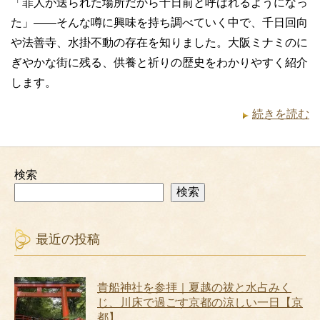
「罪人が送られた場所だから千日前と呼ばれるようになっ
た」――そんな噂に興味を持ち調べていく中で、千日回向
や法善寺、水掛不動の存在を知りました。大阪ミナミのに
ぎやかな街に残る、供養と祈りの歴史をわかりやすく紹介
します。
続きを読む
検索
検索
最近の投稿
貴船神社を参拝｜夏越の祓と水占みく
じ、川床で過ごす京都の涼しい一日【京
都】