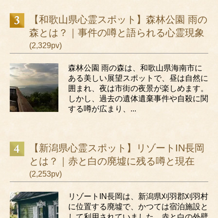
【和歌山県心霊スポット】森林公園 雨の
森とは？｜事件の噂と語られる心霊現象
(2,329pv)
森林公園 雨の森は、和歌山県海南市に
ある美しい展望スポットで、昼は自然に
囲まれ、夜は市街の夜景が楽しめます。
しかし、過去の遺体遺棄事件や自殺に関
する噂が広まり、...
【新潟県心霊スポット】リゾートIN長岡
とは？｜赤と白の廃墟に残る噂と現在
(2,253pv)
リゾートIN長岡は、新潟県刈羽郡刈羽村
に位置する廃墟で、かつては宿泊施設と
して利用されていました。赤と白の外壁