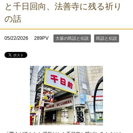
と千日回向、法善寺に残る祈り
の話
05/22/2026
289PV
大坂の民話と伝説
民話と伝説