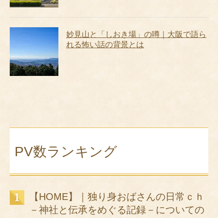
妙見山と「しおき場」の噂｜大阪で語ら
れる怖い話の背景とは
PV数ランキング
【HOME】｜独り身おばさんの日常ｃｈ
－神社と伝承をめぐる記録－についての