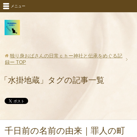
メニュー
独り身おばさんの日常ｃｈー神社と伝承をめぐる記
録ー
TOP
「水掛地蔵」タグの記事一覧
千日前の名前の由来｜罪人の町