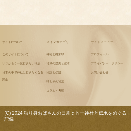
メインカテゴリ
サイトメニュー
サイトについて
このサイトについて
神社と御朱印
プロフィール
いつかもう一度行きたい場所
地域の歴史と伝承
プライバシー・ポリシー
日常の中で神社に行きたくなる
民話と伝説
お問い合わせ
理由
噂とその背景
コラム・考察
(C) 2024 独り身おばさんの日常ｃｈー神社と伝承をめぐる
記録ー