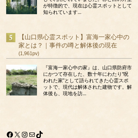
が特徴的で、現在は心霊スポットとして
知られています...
【山口県心霊スポット】富海一家心中の
家とは？｜事件の噂と解体後の現在
(1,961pv)
『富海一家心中の家』は、山口県防府市
にかつて存在した、数十年にわたり“呪
われた家”として語られてきた心霊スポ
ットで、現代は解体された建物です。解
体後も、現地を訪...
Facebook
X
Instagram
メール
TikTok