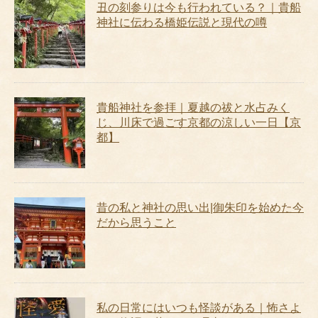
丑の刻参りは今も行われている？｜貴船
神社に伝わる橋姫伝説と現代の噂
貴船神社を参拝｜夏越の祓と水占みく
じ、川床で過ごす京都の涼しい一日【京
都】
昔の私と神社の思い出|御朱印を始めた今
だから思うこと
私の日常にはいつも怪談がある｜怖さよ