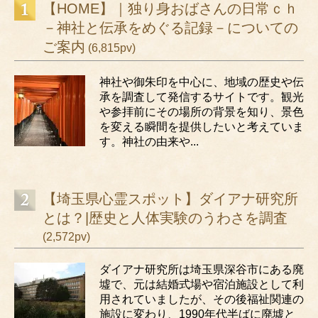
【HOME】｜独り身おばさんの日常ｃｈ
－神社と伝承をめぐる記録－についての
ご案内
(6,815pv)
神社や御朱印を中心に、地域の歴史や伝
承を調査して発信するサイトです。観光
や参拝前にその場所の背景を知り、景色
を変える瞬間を提供したいと考えていま
す。神社の由来や...
【埼玉県心霊スポット】ダイアナ研究所
とは？|歴史と人体実験のうわさを調査
(2,572pv)
ダイアナ研究所は埼玉県深谷市にある廃
墟で、元は結婚式場や宿泊施設として利
用されていましたが、その後福祉関連の
施設に変わり、1990年代半ばに廃墟と