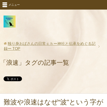
メニュー
独り身おばさんの日常ｃｈー神社と伝承をめぐる記
録ー
TOP
「浪速」タグの記事一覧
難波や浪速はなぜ“波”という字が