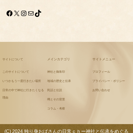
Facebook
X
Instagram
メール
TikTok
メインカテゴリ
サイトメニュー
サイトについて
このサイトについて
神社と御朱印
プロフィール
いつかもう一度行きたい場所
地域の歴史と伝承
プライバシー・ポリシー
日常の中で神社に行きたくなる
民話と伝説
お問い合わせ
理由
噂とその背景
コラム・考察
(C) 2024 独り身おばさんの日常ｃｈー神社と伝承をめぐる