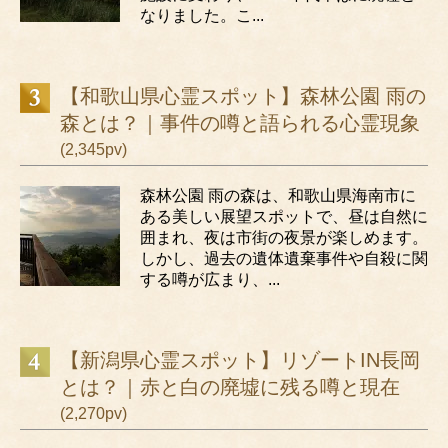
なりました。こ...
【和歌山県心霊スポット】森林公園 雨の
森とは？｜事件の噂と語られる心霊現象
(2,345pv)
森林公園 雨の森は、和歌山県海南市に
ある美しい展望スポットで、昼は自然に
囲まれ、夜は市街の夜景が楽しめます。
しかし、過去の遺体遺棄事件や自殺に関
する噂が広まり、...
【新潟県心霊スポット】リゾートIN長岡
とは？｜赤と白の廃墟に残る噂と現在
(2,270pv)