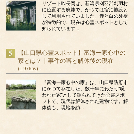
リゾートIN長岡は、新潟県刈羽郡刈羽村
に位置する廃墟で、かつては宿泊施設と
して利用されていました。赤と白の外壁
が特徴的で、現在は心霊スポットとして
知られています...
【山口県心霊スポット】富海一家心中の
家とは？｜事件の噂と解体後の現在
(1,976pv)
『富海一家心中の家』は、山口県防府市
にかつて存在した、数十年にわたり“呪
われた家”として語られてきた心霊スポ
ットで、現代は解体された建物です。解
体後も、現地を訪...