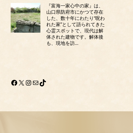
『富海一家心中の家』は、
山口県防府市にかつて存在
した、数十年にわたり“呪わ
れた家”として語られてきた
心霊スポットで、現代は解
体された建物です。解体後
も、現地を訪...
Facebook
X
Instagram
メール
TikTok