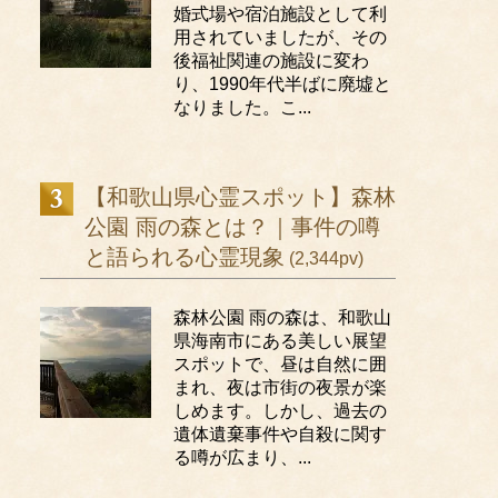
婚式場や宿泊施設として利
用されていましたが、その
後福祉関連の施設に変わ
り、1990年代半ばに廃墟と
なりました。こ...
【和歌山県心霊スポット】森林
公園 雨の森とは？｜事件の噂
と語られる心霊現象
(2,344pv)
森林公園 雨の森は、和歌山
県海南市にある美しい展望
スポットで、昼は自然に囲
まれ、夜は市街の夜景が楽
しめます。しかし、過去の
遺体遺棄事件や自殺に関す
る噂が広まり、...