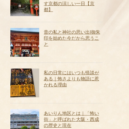
す京都の涼しい一日【京
都】
昔の私と神社の思い出|御朱
印を始めた今だから思うこ
と
私の日常にはいつも怪談が
ある｜怖さよりも物語に惹
かれる理由
あいりん地区とは｜「怖い
街」と呼ばれた大阪・西成
の歴史と現在