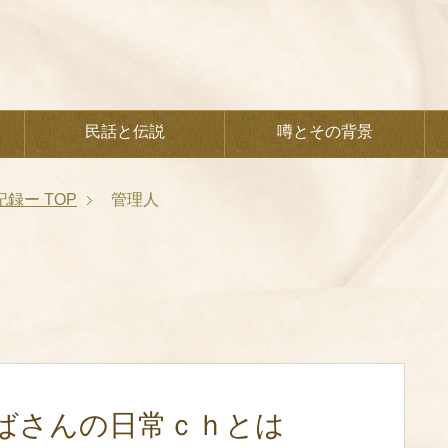
民話と伝説
噂とその背景
記録ー
TOP
管理人
ばさんの日常ｃｈとは