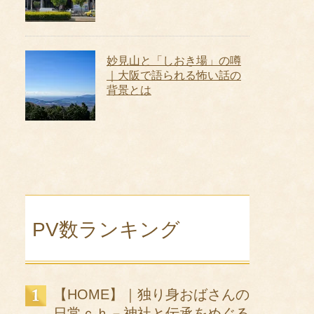
妙見山と「しおき場」の噂
｜大阪で語られる怖い話の
背景とは
PV数ランキング
【HOME】｜独り身おばさんの
日常ｃｈ－神社と伝承をめぐる