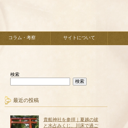
コラム・考察
サイトについて
検索
検索
最近の投稿
貴船神社を参拝｜夏越の祓
と水占みくじ、川床で過ご