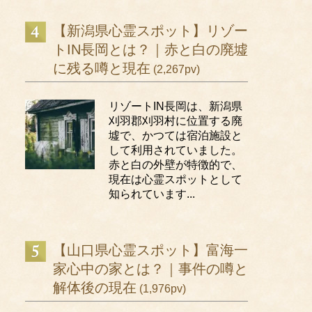
【新潟県心霊スポット】リゾー
トIN長岡とは？｜赤と白の廃墟
に残る噂と現在
(2,267pv)
リゾートIN長岡は、新潟県
刈羽郡刈羽村に位置する廃
墟で、かつては宿泊施設と
して利用されていました。
赤と白の外壁が特徴的で、
現在は心霊スポットとして
知られています...
【山口県心霊スポット】富海一
家心中の家とは？｜事件の噂と
解体後の現在
(1,976pv)