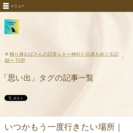
メニュー
独り身おばさんの日常ｃｈー神社と伝承をめぐる記
録ー
TOP
「思い出」タグの記事一覧
いつかもう一度行きたい場所｜