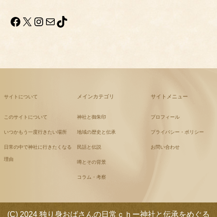
Facebook
X
Instagram
メール
TikTok
メインカテゴリ
サイトメニュー
サイトについて
このサイトについて
神社と御朱印
プロフィール
いつかもう一度行きたい場所
地域の歴史と伝承
プライバシー・ポリシー
日常の中で神社に行きたくなる
民話と伝説
お問い合わせ
理由
噂とその背景
コラム・考察
(C) 2024 独り身おばさんの日常ｃｈー神社と伝承をめぐる