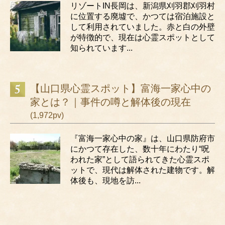
リゾートIN長岡は、新潟県刈羽郡刈羽村
に位置する廃墟で、かつては宿泊施設と
して利用されていました。赤と白の外壁
が特徴的で、現在は心霊スポットとして
知られています...
【山口県心霊スポット】富海一家心中の
家とは？｜事件の噂と解体後の現在
(1,972pv)
『富海一家心中の家』は、山口県防府市
にかつて存在した、数十年にわたり“呪
われた家”として語られてきた心霊スポ
ットで、現代は解体された建物です。解
体後も、現地を訪...