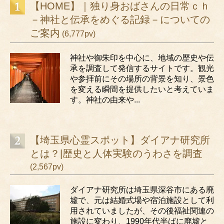
【HOME】｜独り身おばさんの日常ｃｈ
－神社と伝承をめぐる記録－についての
ご案内
(6,777pv)
神社や御朱印を中心に、地域の歴史や伝
承を調査して発信するサイトです。観光
や参拝前にその場所の背景を知り、景色
を変える瞬間を提供したいと考えていま
す。神社の由来や...
【埼玉県心霊スポット】ダイアナ研究所
とは？|歴史と人体実験のうわさを調査
(2,567pv)
ダイアナ研究所は埼玉県深谷市にある廃
墟で、元は結婚式場や宿泊施設として利
用されていましたが、その後福祉関連の
施設に変わり、1990年代半ばに廃墟と