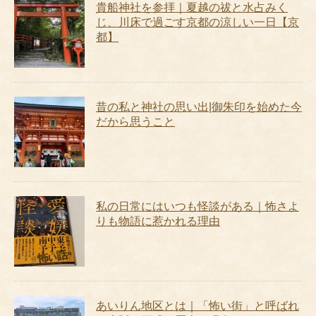
貴船神社を参拝｜夏越の祓と水占みく
じ、川床で過ごす京都の涼しい一日【京
都】
昔の私と神社の思い出|御朱印を始めた今
だから思うこと
私の日常にはいつも怪談がある｜怖さよ
りも物語に惹かれる理由
あいりん地区とは｜「怖い街」と呼ばれ