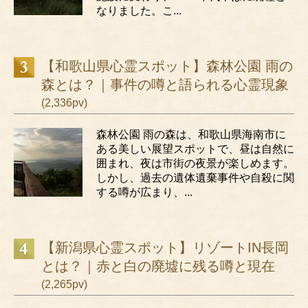
なりました。こ...
【和歌山県心霊スポット】森林公園 雨の
森とは？｜事件の噂と語られる心霊現象
(2,336pv)
森林公園 雨の森は、和歌山県海南市に
ある美しい展望スポットで、昼は自然に
囲まれ、夜は市街の夜景が楽しめます。
しかし、過去の遺体遺棄事件や自殺に関
する噂が広まり、...
【新潟県心霊スポット】リゾートIN長岡
とは？｜赤と白の廃墟に残る噂と現在
(2,265pv)