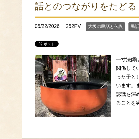
話とのつながりをたどる
05/22/2026
252PV
大坂の民話と伝説
民
一寸法師
関係して
った子と
います。
認識を深
ることを