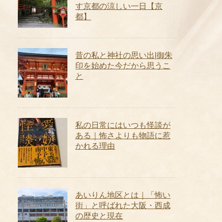
す京都の涼しい一日【京
都】
昔の私と神社の思い出|御朱
印を始めた今だから思うこ
と
私の日常にはいつも怪談が
ある｜怖さよりも物語に惹
かれる理由
あいりん地区とは｜「怖い
街」と呼ばれた大阪・西成
の歴史と現在