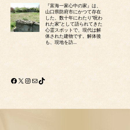
『富海一家心中の家』は、
山口県防府市にかつて存在
した、数十年にわたり“呪わ
れた家”として語られてきた
心霊スポットで、現代は解
体された建物です。解体後
も、現地を訪...
Facebook
X
Instagram
メール
TikTok