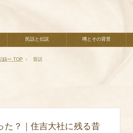
民話と伝説
噂とその背景
記録ー
TOP
昔話
った？｜住吉大社に残る昔