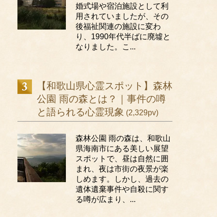
婚式場や宿泊施設として利
用されていましたが、その
後福祉関連の施設に変わ
り、1990年代半ばに廃墟と
なりました。こ...
【和歌山県心霊スポット】森林
公園 雨の森とは？｜事件の噂
と語られる心霊現象
(2,329pv)
森林公園 雨の森は、和歌山
県海南市にある美しい展望
スポットで、昼は自然に囲
まれ、夜は市街の夜景が楽
しめます。しかし、過去の
遺体遺棄事件や自殺に関す
る噂が広まり、...