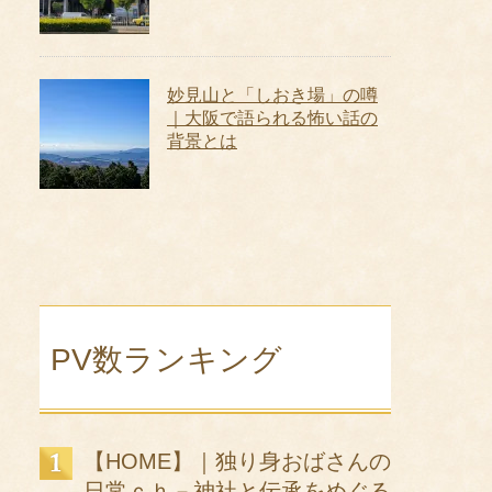
妙見山と「しおき場」の噂
｜大阪で語られる怖い話の
背景とは
PV数ランキング
【HOME】｜独り身おばさんの
日常ｃｈ－神社と伝承をめぐる