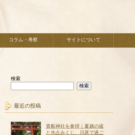
コラム・考察
サイトについて
検索
検索
最近の投稿
貴船神社を参拝｜夏越の祓
と水占みくじ、川床で過ご