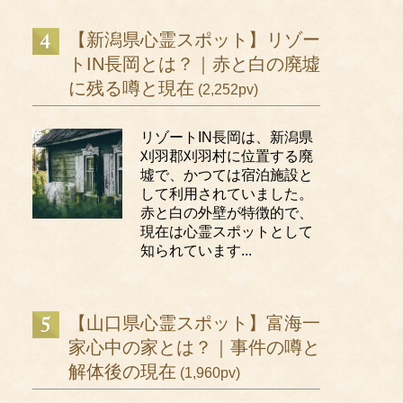
【新潟県心霊スポット】リゾー
トIN長岡とは？｜赤と白の廃墟
に残る噂と現在
(2,252pv)
リゾートIN長岡は、新潟県
刈羽郡刈羽村に位置する廃
墟で、かつては宿泊施設と
して利用されていました。
赤と白の外壁が特徴的で、
現在は心霊スポットとして
知られています...
【山口県心霊スポット】富海一
家心中の家とは？｜事件の噂と
解体後の現在
(1,960pv)