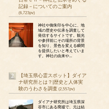
記録－についてのご案内
(6,723pv)
神社や御朱印を中心に、地
域の歴史や伝承を調査して
発信するサイトです。観光
や参拝前にその場所の背景
を知り、景色を変える瞬間
を提供したいと考えていま
す。神社の由来や...
【埼玉県心霊スポット】ダイア
ナ研究所とは？|歴史と人体実
験のうわさを調査
(2,557pv)
ダイアナ研究所は埼玉県深
谷市にある廃墟で、元は結