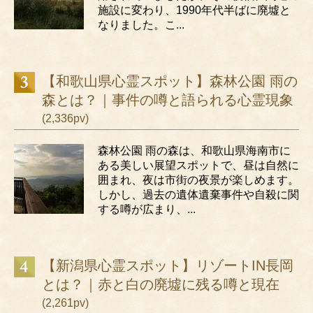
施設に変わり、1990年代半ばに廃墟と
なりました。こ...
【和歌山県心霊スポット】森林公園 雨の
森とは？｜事件の噂と語られる心霊現象
(2,336pv)
森林公園 雨の森は、和歌山県海南市に
ある美しい展望スポットで、昼は自然に
囲まれ、夜は市街の夜景が楽しめます。
しかし、過去の遺体遺棄事件や自殺に関
する噂が広まり、...
【新潟県心霊スポット】リゾートIN長岡
とは？｜赤と白の廃墟に残る噂と現在
(2,261pv)