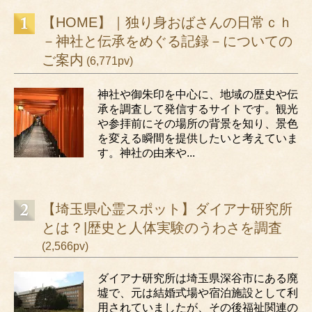
【HOME】｜独り身おばさんの日常ｃｈ
－神社と伝承をめぐる記録－についての
ご案内
(6,771pv)
神社や御朱印を中心に、地域の歴史や伝
承を調査して発信するサイトです。観光
や参拝前にその場所の背景を知り、景色
を変える瞬間を提供したいと考えていま
す。神社の由来や...
【埼玉県心霊スポット】ダイアナ研究所
とは？|歴史と人体実験のうわさを調査
(2,566pv)
ダイアナ研究所は埼玉県深谷市にある廃
墟で、元は結婚式場や宿泊施設として利
用されていましたが、その後福祉関連の