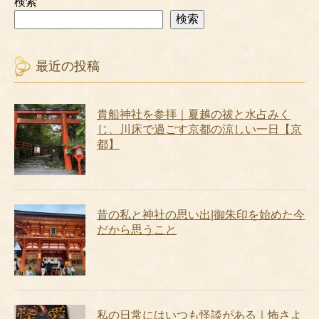
検索
検索
最近の投稿
貴船神社を参拝｜夏越の祓と水占みく
じ、川床で過ごす京都の涼しい一日【京
都】
昔の私と神社の思い出|御朱印を始めた今
だから思うこと
私の日常にはいつも怪談がある｜怖さよ