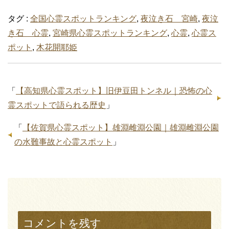
タグ :
全国心霊スポットランキング
,
夜泣き石 宮崎
,
夜泣
き石 心霊
,
宮崎県心霊スポットランキング
,
心霊
,
心霊ス
ポット
,
木花開耶姫
「
【高知県心霊スポット】旧伊豆田トンネル｜恐怖の心
霊スポットで語られる歴史
」
「
【佐賀県心霊スポット】雄淵雌淵公園｜雄淵雌淵公園
の水難事故と心霊スポット
」
コメントを残す