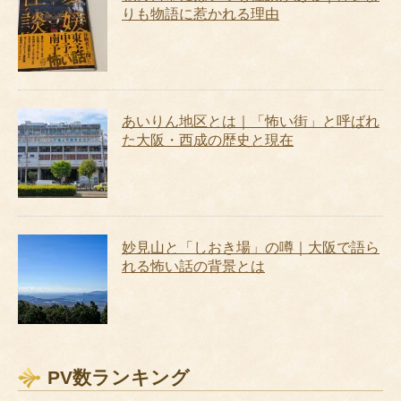
りも物語に惹かれる理由
あいりん地区とは｜「怖い街」と呼ばれ
た大阪・西成の歴史と現在
妙見山と「しおき場」の噂｜大阪で語ら
れる怖い話の背景とは
PV数ランキング