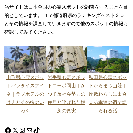
当サイトは日本全国の心霊スポットの調査をすることを目
的としています。 ４７都道府県のランキングベスト２０
とその情報を調査していきますので他のスポットの情報も
確認してみてください。
山形県心霊スポッ
岩手県心霊スポッ
秋田県心霊スポッ
トパラダイスアイ
トコーポ岡山｜か
トからまつ山荘｜
ネ｜ラブホテルの
つて反社会勢力の
座敷わらしに出合
歴史とその後のい
住居と呼ばれた場
える幸運の宿で語
わく
所の真実
られる話
Facebook
X
Instagram
メール
TikTok