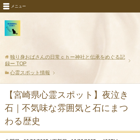
メニュー
独り身おばさんの日常ｃｈー神社と伝承をめぐる記
録ー
TOP
心霊スポット情報
【宮崎県心霊スポット】夜泣き
石｜不気味な雰囲気と石にまつ
わる歴史