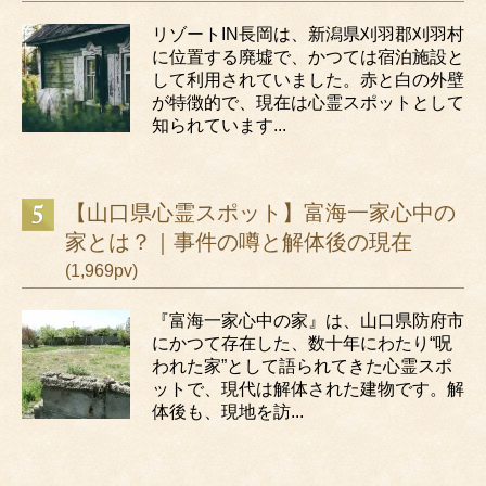
リゾートIN長岡は、新潟県刈羽郡刈羽村
に位置する廃墟で、かつては宿泊施設と
して利用されていました。赤と白の外壁
が特徴的で、現在は心霊スポットとして
知られています...
【山口県心霊スポット】富海一家心中の
家とは？｜事件の噂と解体後の現在
(1,969pv)
『富海一家心中の家』は、山口県防府市
にかつて存在した、数十年にわたり“呪
われた家”として語られてきた心霊スポ
ットで、現代は解体された建物です。解
体後も、現地を訪...