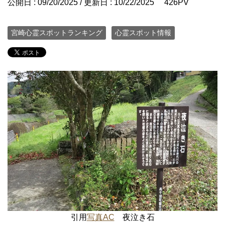
公開日 :
09/20/2025
/ 更新日 :
10/22/2025
426PV
宮崎心霊スポットランキング
心霊スポット情報
引用
写真AC
夜泣き石