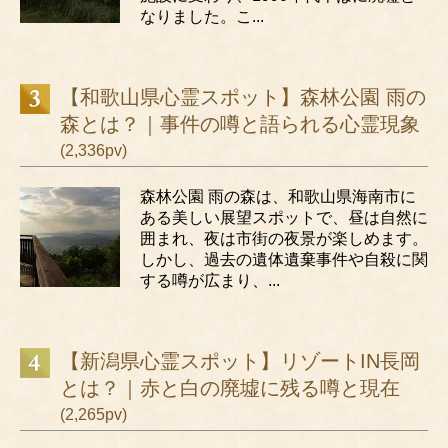
なりました。こ...
【和歌山県心霊スポット】森林公園 雨の
森とは？｜事件の噂と語られる心霊現象
(2,336pv)
森林公園 雨の森は、和歌山県海南市に
ある美しい展望スポットで、昼は自然に
囲まれ、夜は市街の夜景が楽しめます。
しかし、過去の遺体遺棄事件や自殺に関
する噂が広まり、...
【新潟県心霊スポット】リゾートIN長岡
とは？｜赤と白の廃墟に残る噂と現在
(2,265pv)