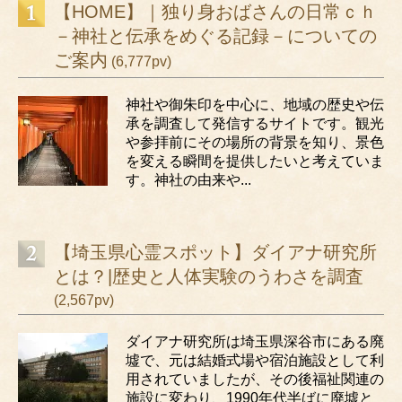
【HOME】｜独り身おばさんの日常ｃｈ
－神社と伝承をめぐる記録－についての
ご案内
(6,777pv)
神社や御朱印を中心に、地域の歴史や伝
承を調査して発信するサイトです。観光
や参拝前にその場所の背景を知り、景色
を変える瞬間を提供したいと考えていま
す。神社の由来や...
【埼玉県心霊スポット】ダイアナ研究所
とは？|歴史と人体実験のうわさを調査
(2,567pv)
ダイアナ研究所は埼玉県深谷市にある廃
墟で、元は結婚式場や宿泊施設として利
用されていましたが、その後福祉関連の
施設に変わり、1990年代半ばに廃墟と