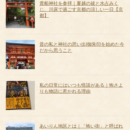
貴船神社を参拝｜夏越の祓と水占みく
じ、川床で過ごす京都の涼しい一日【京
都】
昔の私と神社の思い出|御朱印を始めた今
だから思うこと
私の日常にはいつも怪談がある｜怖さよ
りも物語に惹かれる理由
あいりん地区とは｜「怖い街」と呼ばれ