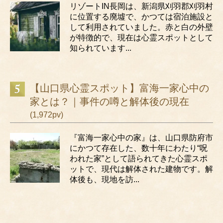
リゾートIN長岡は、新潟県刈羽郡刈羽村
に位置する廃墟で、かつては宿泊施設と
して利用されていました。赤と白の外壁
が特徴的で、現在は心霊スポットとして
知られています...
【山口県心霊スポット】富海一家心中の
家とは？｜事件の噂と解体後の現在
(1,972pv)
『富海一家心中の家』は、山口県防府市
にかつて存在した、数十年にわたり“呪
われた家”として語られてきた心霊スポ
ットで、現代は解体された建物です。解
体後も、現地を訪...