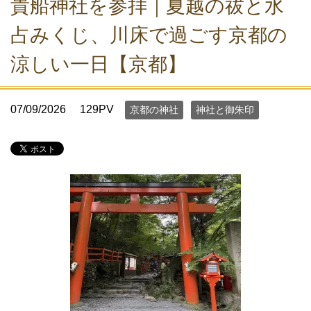
貴船神社を参拝｜夏越の祓と水
占みくじ、川床で過ごす京都の
涼しい一日【京都】
07/09/2026
129PV
京都の神社
神社と御朱印