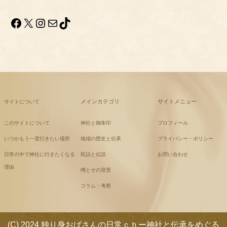
Facebook
X
Instagram
メール
TikTok
メインカテゴリ
サイトメニュー
サイトについて
このサイトについて
神社と御朱印
プロフィール
いつかもう一度行きたい場所
地域の歴史と伝承
プライバシー・ポリシー
日常の中で神社に行きたくなる
民話と伝説
お問い合わせ
理由
噂とその背景
コラム・考察
(C) 2024 独り身おばさんの日常ｃｈー神社と伝承をめぐる