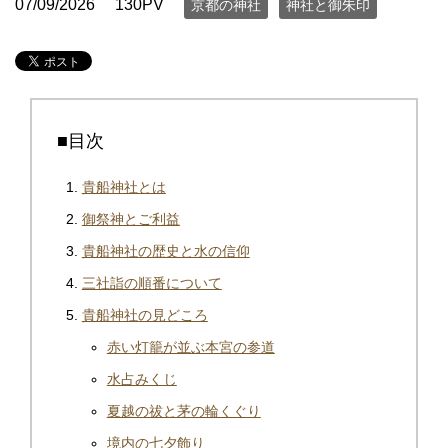
07/09/2026
130PV
京都の神社
神社と御朱印
■目次
貴船神社とは
御祭神とご利益
貴船神社の歴史と水の信仰
三社詣の順番について
貴船神社の見どころ
赤い灯籠が並ぶ本宮の参道
水占みくじ
夏越の祓と茅の輪くぐり
境内の七夕飾り