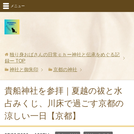
メニュー
独り身おばさんの日常ｃｈー神社と伝承をめぐる記
録ー
TOP
神社と御朱印
京都の神社
貴船神社を参拝｜夏越の祓と水
占みくじ、川床で過ごす京都の
涼しい一日【京都】