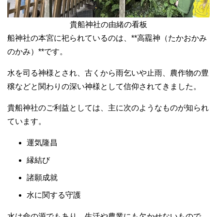
貴船神社の由緒の看板
船神社の本宮に祀られているのは、**高龗神（たかおかみ
のかみ）**です。
水を司る神様とされ、古くから雨乞いや止雨、農作物の豊
穣などと関わりの深い神様として信仰されてきました。
貴船神社のご利益としては、主に次のようなものが知られ
ています。
運気隆昌
縁結び
諸願成就
水に関する守護
水は命の源でもあり、生活や農業にも欠かせないもので