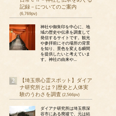
記録－についてのご案内
(6,769pv)
神社や御朱印を中心に、地
域の歴史や伝承を調査して
発信するサイトです。観光
や参拝前にその場所の背景
を知り、景色を変える瞬間
を提供したいと考えていま
す。神社の由来や...
【埼玉県心霊スポット】ダイア
ナ研究所とは？|歴史と人体実
験のうわさを調査
(2,566pv)
ダイアナ研究所は埼玉県深
谷市にある廃墟で、元は結