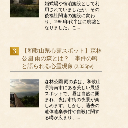
婚式場や宿泊施設として利
用されていましたが、その
後福祉関連の施設に変わ
り、1990年代半ばに廃墟と
なりました。こ...
【和歌山県心霊スポット】森林
公園 雨の森とは？｜事件の噂
と語られる心霊現象
(2,335pv)
森林公園 雨の森は、和歌山
県海南市にある美しい展望
スポットで、昼は自然に囲
まれ、夜は市街の夜景が楽
しめます。しかし、過去の
遺体遺棄事件や自殺に関す
る噂が広まり、...