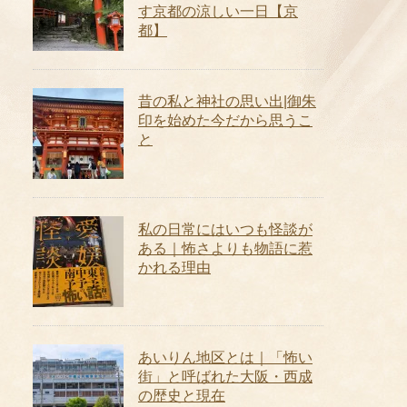
す京都の涼しい一日【京
都】
昔の私と神社の思い出|御朱
印を始めた今だから思うこ
と
私の日常にはいつも怪談が
ある｜怖さよりも物語に惹
かれる理由
あいりん地区とは｜「怖い
街」と呼ばれた大阪・西成
の歴史と現在