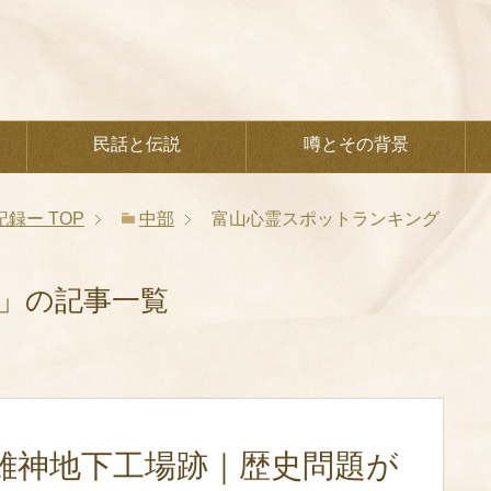
民話と伝説
噂とその背景
記録ー
TOP
中部
富山心霊スポットランキング
」の記事一覧
雄神地下工場跡｜歴史問題が