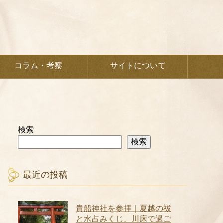
コラム・考察
サイトについて
検索
検索
最近の投稿
貴船神社を参拝｜夏越の祓
と水占みくじ、川床で過ご