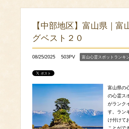
【中部地区】富山県｜富
グベスト２０
08/25/2025
503PV
富山心霊スポットランキ
富山県の
の心霊ス
がランク
す。ラン
け付けて
ことがで