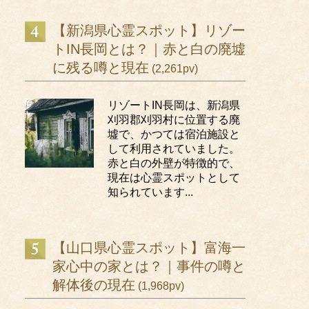
【新潟県心霊スポット】リゾー
トIN長岡とは？｜赤と白の廃墟
に残る噂と現在
(2,261pv)
リゾートIN長岡は、新潟県
刈羽郡刈羽村に位置する廃
墟で、かつては宿泊施設と
して利用されていました。
赤と白の外壁が特徴的で、
現在は心霊スポットとして
知られています...
【山口県心霊スポット】富海一
家心中の家とは？｜事件の噂と
解体後の現在
(1,968pv)