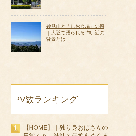
妙見山と「しおき場」の噂
｜大阪で語られる怖い話の
背景とは
PV数ランキング
【HOME】｜独り身おばさんの
日常ｃｈ－神社と伝承をめぐる