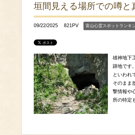
垣間見える場所での噂と
09/22/2025
821PV
富山心霊スポットランキ
雄神地下
跡地です
といわれ
そのまま
撃情報や
所の特定