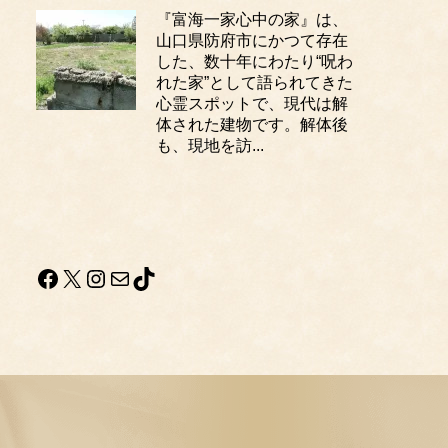
『富海一家心中の家』は、
山口県防府市にかつて存在
した、数十年にわたり“呪わ
れた家”として語られてきた
心霊スポットで、現代は解
体された建物です。解体後
も、現地を訪...
Facebook
X
Instagram
メール
TikTok