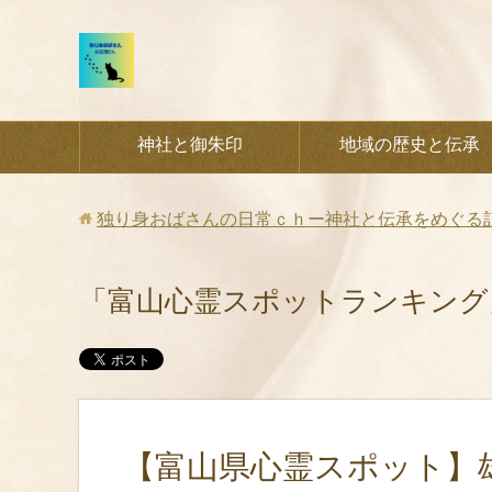
神社と御朱印
地域の歴史と伝承
独り身おばさんの日常ｃｈー神社と伝承をめぐる
「富山心霊スポットランキング
【富山県心霊スポット】