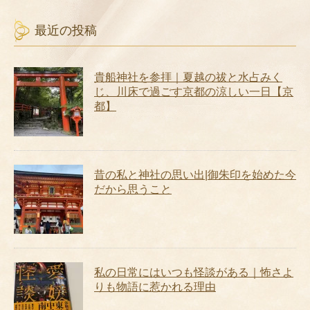
最近の投稿
貴船神社を参拝｜夏越の祓と水占みく
じ、川床で過ごす京都の涼しい一日【京
都】
昔の私と神社の思い出|御朱印を始めた今
だから思うこと
私の日常にはいつも怪談がある｜怖さよ
りも物語に惹かれる理由