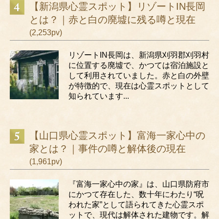
【新潟県心霊スポット】リゾートIN長岡
とは？｜赤と白の廃墟に残る噂と現在
(2,253pv)
リゾートIN長岡は、新潟県刈羽郡刈羽村
に位置する廃墟で、かつては宿泊施設と
して利用されていました。赤と白の外壁
が特徴的で、現在は心霊スポットとして
知られています...
【山口県心霊スポット】富海一家心中の
家とは？｜事件の噂と解体後の現在
(1,961pv)
『富海一家心中の家』は、山口県防府市
にかつて存在した、数十年にわたり“呪
われた家”として語られてきた心霊スポ
ットで、現代は解体された建物です。解