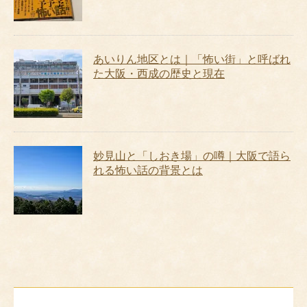
あいりん地区とは｜「怖い街」と呼ばれ
た大阪・西成の歴史と現在
妙見山と「しおき場」の噂｜大阪で語ら
れる怖い話の背景とは