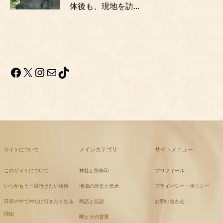
体後も、現地を訪...
Facebook
X
Instagram
メール
TikTok
メインカテゴリ
サイトメニュー
サイトについて
このサイトについて
神社と御朱印
プロフィール
いつかもう一度行きたい場所
地域の歴史と伝承
プライバシー・ポリシー
日常の中で神社に行きたくなる
民話と伝説
お問い合わせ
理由
噂とその背景