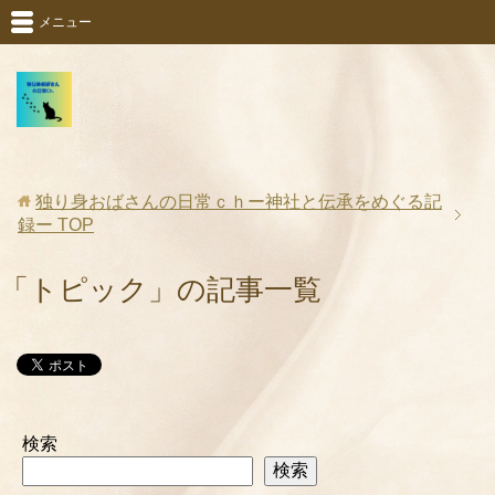
メニュー
独り身おばさんの日常ｃｈー神社と伝承をめぐる記
録ー
TOP
「トピック」の記事一覧
検索
検索