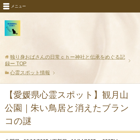
メニュー
独り身おばさんの日常ｃｈー神社と伝承をめぐる記
録ー
TOP
心霊スポット情報
【愛媛県心霊スポット】観月山
公園｜朱い鳥居と消えたブラン
コの謎