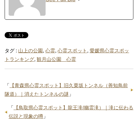
タグ :
山上の公園
,
心霊
,
心霊スポット
,
愛媛県心霊スポッ
トランキング
,
観月山公園 心霊
「
【青森県心霊スポット】旧久栗坂トンネル（善知鳥前
隧道）｜消えたトンネルの謎
」
「
【鳥取県心霊スポット】龍王滝(幽霊滝）｜滝に伝わる
伝説と現象の噂
」