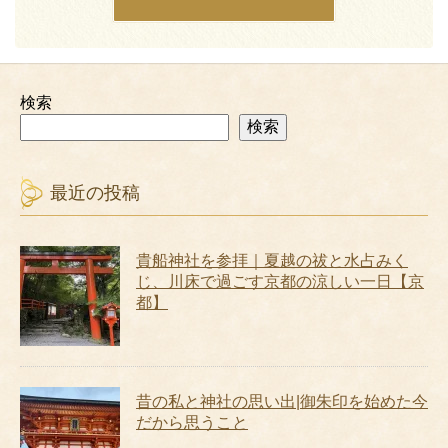
検索
検索
最近の投稿
貴船神社を参拝｜夏越の祓と水占みく
じ、川床で過ごす京都の涼しい一日【京
都】
昔の私と神社の思い出|御朱印を始めた今
だから思うこと