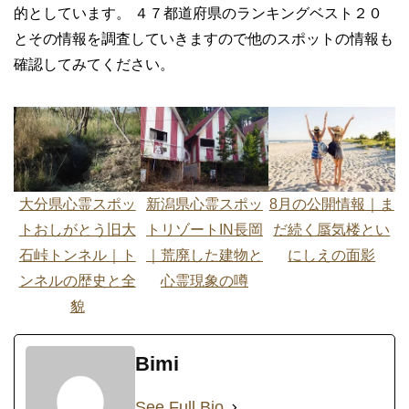
的としています。 ４７都道府県のランキングベスト２０
とその情報を調査していきますので他のスポットの情報も
確認してみてください。
大分県心霊スポッ
新潟県心霊スポッ
8月の公開情報｜ま
トおしがとう旧大
トリゾートIN長岡
だ続く蜃気楼とい
石峠トンネル｜ト
｜荒廃した建物と
にしえの面影
ンネルの歴史と全
心霊現象の噂
貌
Bimi
See Full Bio