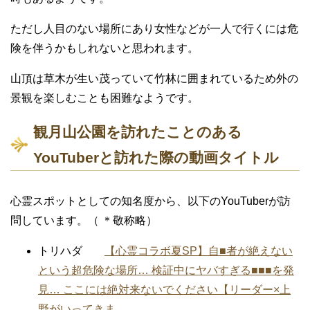
ただし人目のない場所にあり女性などが一人で行くには危
険を伴うかもしれないと思われます。
山頂は草木が生い茂っていて竹林に囲まれているため外の
景観を楽しむことも困難なようです。
観月山公園を訪れたことのある
YouTuberと訪れた際の動画タイトル
心霊スポットとしての知名度から、以下のYouTuberが訪
問しています。（ ＊敬称略）
トリハダ
【心霊コラボ夏SP】自■者が絶えない
という超危険な場所… 検証中にヤバすぎる■■■を発
見… ここには絶対来ないでください【リーダー×上
野がいってきま