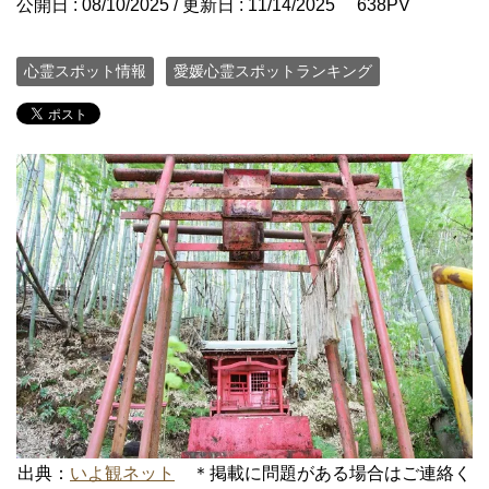
公開日 :
08/10/2025
/ 更新日 :
11/14/2025
638PV
心霊スポット情報
愛媛心霊スポットランキング
出典：
いよ観ネット
＊掲載に問題がある場合はご連絡く