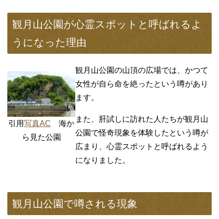
観月山公園が心霊スポットと呼ばれるよ
うになった理由
観月山公園の山頂の広場では、かつて
女性が自ら命を絶ったという噂があり
ます。
また、肝試しに訪れた人たちが観月山
引用
写真AC
海か
公園で怪奇現象を体験したという噂が
ら見た公園
広まり、心霊スポットと呼ばれるよう
になりました。
観月山公園で噂される現象