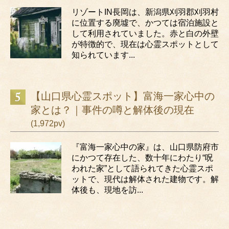
リゾートIN長岡は、新潟県刈羽郡刈羽村
に位置する廃墟で、かつては宿泊施設と
して利用されていました。赤と白の外壁
が特徴的で、現在は心霊スポットとして
知られています...
【山口県心霊スポット】富海一家心中の
家とは？｜事件の噂と解体後の現在
(1,972pv)
『富海一家心中の家』は、山口県防府市
にかつて存在した、数十年にわたり“呪
われた家”として語られてきた心霊スポ
ットで、現代は解体された建物です。解
体後も、現地を訪...