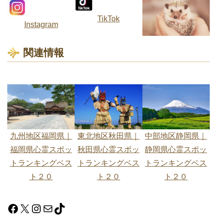
TikTok
Instagram
関連情報
東北地区秋田県｜
中部地区静岡県｜
九州地区福岡県｜
秋田県心霊スポッ
静岡県心霊スポッ
福岡県心霊スポッ
トランキングベス
トランキングベス
トランキングベス
ト２０
ト２０
ト２０
Facebook
X
Instagram
メール
TikTok