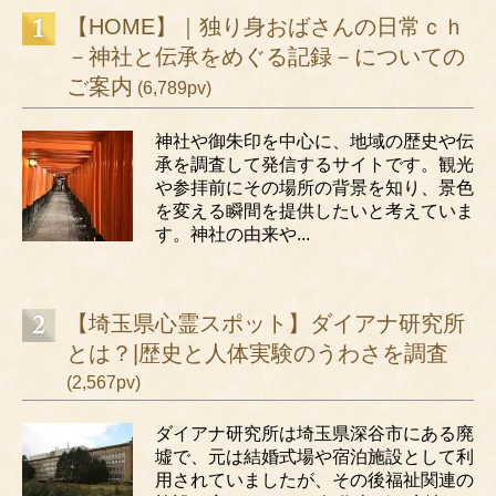
【HOME】｜独り身おばさんの日常ｃｈ
－神社と伝承をめぐる記録－についての
ご案内
(6,789pv)
神社や御朱印を中心に、地域の歴史や伝
承を調査して発信するサイトです。観光
や参拝前にその場所の背景を知り、景色
を変える瞬間を提供したいと考えていま
す。神社の由来や...
【埼玉県心霊スポット】ダイアナ研究所
とは？|歴史と人体実験のうわさを調査
(2,567pv)
ダイアナ研究所は埼玉県深谷市にある廃
墟で、元は結婚式場や宿泊施設として利
用されていましたが、その後福祉関連の