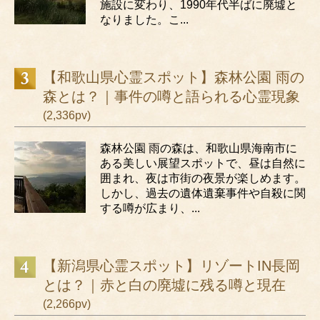
施設に変わり、1990年代半ばに廃墟と
なりました。こ...
【和歌山県心霊スポット】森林公園 雨の
森とは？｜事件の噂と語られる心霊現象
(2,336pv)
森林公園 雨の森は、和歌山県海南市に
ある美しい展望スポットで、昼は自然に
囲まれ、夜は市街の夜景が楽しめます。
しかし、過去の遺体遺棄事件や自殺に関
する噂が広まり、...
【新潟県心霊スポット】リゾートIN長岡
とは？｜赤と白の廃墟に残る噂と現在
(2,266pv)