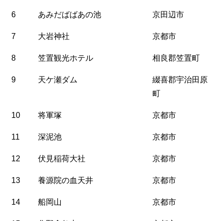
6
あみだばばあの池
京田辺市
7
大岩神社
京都市
8
笠置観光ホテル
相良郡笠置町
9
天ケ瀬ダム
綴喜郡宇治田原
町
10
将軍塚
京都市
11
深泥池
京都市
12
伏見稲荷大社
京都市
13
養源院の血天井
京都市
14
船岡山
京都市