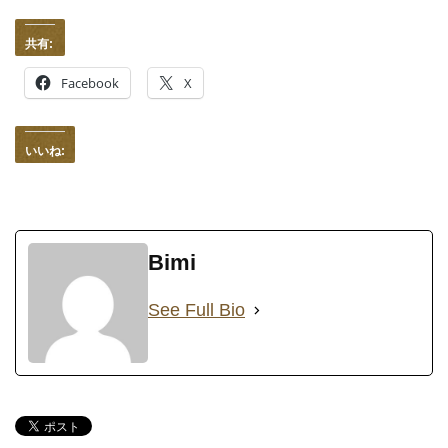
共有:
Facebook
X
いいね:
Bimi
See Full Bio