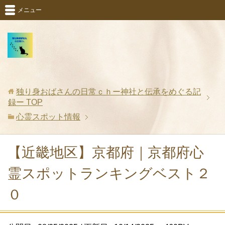
メニュー
独り身おばさんの日常ｃｈー神社と伝承をめぐる記
録ー
TOP
心霊スポット情報
【近畿地区】京都府｜京都府心
霊スポットランキングベスト２
０