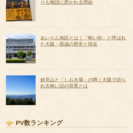
りも物語に惹かれる理由
あいりん地区とは｜「怖い街」と呼ばれ
た大阪・西成の歴史と現在
妙見山と「しおき場」の噂｜大阪で語ら
れる怖い話の背景とは
PV数ランキング