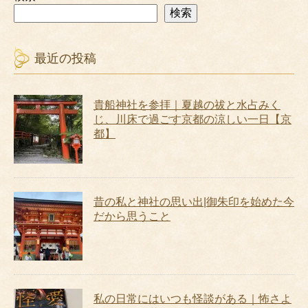
検索
最近の投稿
貴船神社を参拝｜夏越の祓と水占みく
じ、川床で過ごす京都の涼しい一日【京
都】
昔の私と神社の思い出|御朱印を始めた今
だから思うこと
私の日常にはいつも怪談がある｜怖さよ