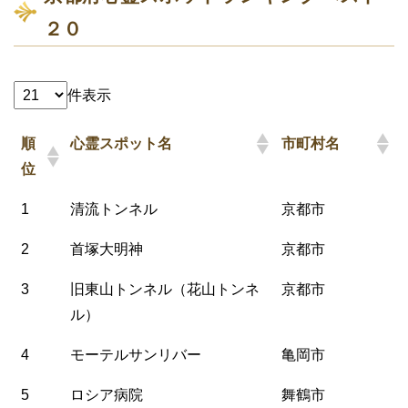
２０
件表示
順
心霊スポット名
市町村名
位
1
清流トンネル
京都市
2
首塚大明神
京都市
3
旧東山トンネル（花山トンネ
京都市
ル）
4
モーテルサンリバー
亀岡市
5
ロシア病院
舞鶴市