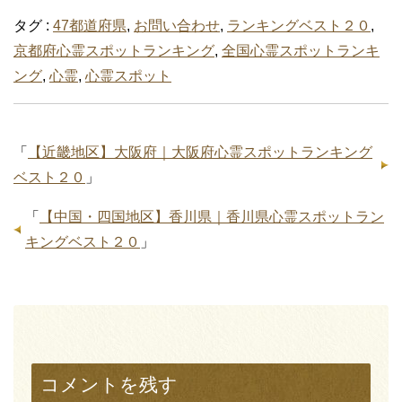
タグ :
47都道府県
,
お問い合わせ
,
ランキングベスト２０
,
京都府心霊スポットランキング
,
全国心霊スポットランキ
ング
,
心霊
,
心霊スポット
「
【近畿地区】大阪府｜大阪府心霊スポットランキング
ベスト２０
」
「
【中国・四国地区】香川県｜香川県心霊スポットラン
キングベスト２０
」
コメントを残す