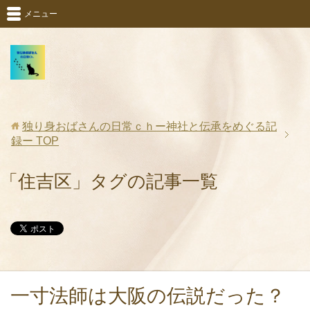
メニュー
独り身おばさんの日常ｃｈー神社と伝承をめぐる記
録ー
TOP
「住吉区」タグの記事一覧
一寸法師は大阪の伝説だった？