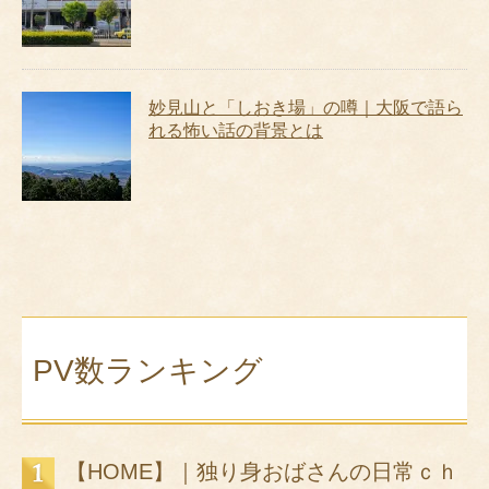
妙見山と「しおき場」の噂｜大阪で語ら
れる怖い話の背景とは
PV数ランキング
【HOME】｜独り身おばさんの日常ｃｈ