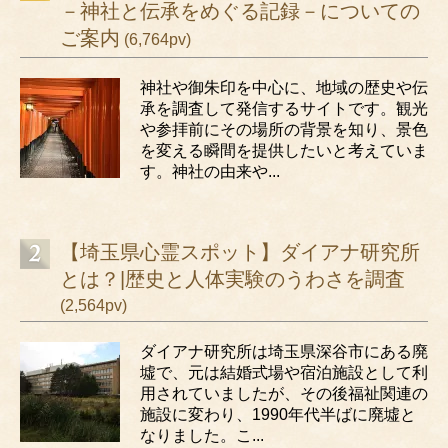
－神社と伝承をめぐる記録－についての
ご案内
(6,764pv)
神社や御朱印を中心に、地域の歴史や伝
承を調査して発信するサイトです。観光
や参拝前にその場所の背景を知り、景色
を変える瞬間を提供したいと考えていま
す。神社の由来や...
【埼玉県心霊スポット】ダイアナ研究所
とは？|歴史と人体実験のうわさを調査
(2,564pv)
ダイアナ研究所は埼玉県深谷市にある廃
墟で、元は結婚式場や宿泊施設として利
用されていましたが、その後福祉関連の
施設に変わり、1990年代半ばに廃墟と
なりました。こ...