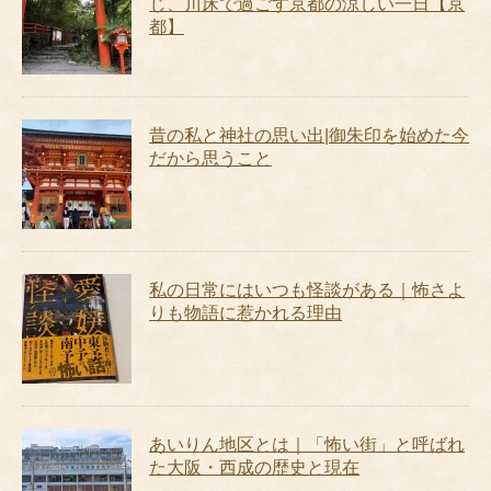
じ、川床で過ごす京都の涼しい一日【京
都】
昔の私と神社の思い出|御朱印を始めた今
だから思うこと
私の日常にはいつも怪談がある｜怖さよ
りも物語に惹かれる理由
あいりん地区とは｜「怖い街」と呼ばれ
た大阪・西成の歴史と現在