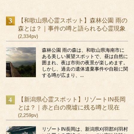
【和歌山県心霊スポット】森林公園 雨の
森とは？｜事件の噂と語られる心霊現象
(2,334pv)
森林公園 雨の森は、和歌山県海南市に
ある美しい展望スポットで、昼は自然に
囲まれ、夜は市街の夜景が楽しめます。
しかし、過去の遺体遺棄事件や自殺に関
する噂が広まり、...
【新潟県心霊スポット】リゾートIN長岡
とは？｜赤と白の廃墟に残る噂と現在
(2,259pv)
リゾートIN長岡は、新潟県刈羽郡刈羽村