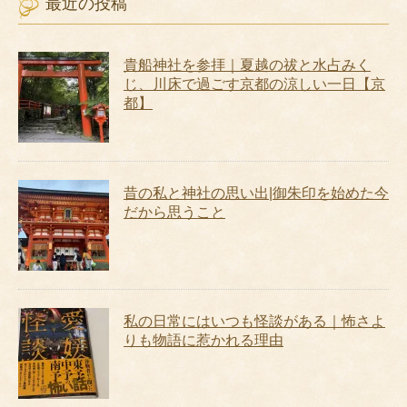
最近の投稿
貴船神社を参拝｜夏越の祓と水占みく
じ、川床で過ごす京都の涼しい一日【京
都】
昔の私と神社の思い出|御朱印を始めた今
だから思うこと
私の日常にはいつも怪談がある｜怖さよ
りも物語に惹かれる理由