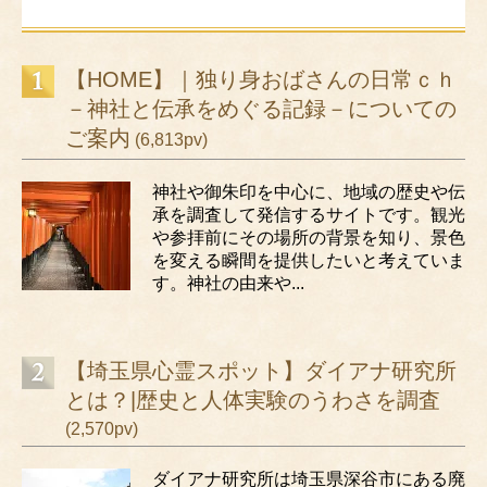
【HOME】｜独り身おばさんの日常ｃｈ
－神社と伝承をめぐる記録－についての
ご案内
(6,813pv)
神社や御朱印を中心に、地域の歴史や伝
承を調査して発信するサイトです。観光
や参拝前にその場所の背景を知り、景色
を変える瞬間を提供したいと考えていま
す。神社の由来や...
【埼玉県心霊スポット】ダイアナ研究所
とは？|歴史と人体実験のうわさを調査
(2,570pv)
ダイアナ研究所は埼玉県深谷市にある廃