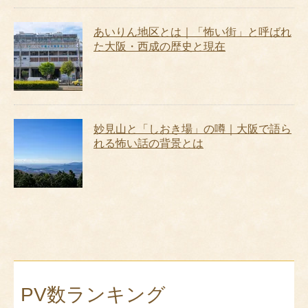
あいりん地区とは｜「怖い街」と呼ばれ
た大阪・西成の歴史と現在
妙見山と「しおき場」の噂｜大阪で語ら
れる怖い話の背景とは
PV数ランキング