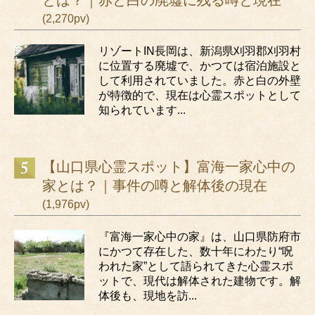
とは？｜赤と白の廃墟に残る噂と現在
(2,270pv)
リゾートIN長岡は、新潟県刈羽郡刈羽村
に位置する廃墟で、かつては宿泊施設と
して利用されていました。赤と白の外壁
が特徴的で、現在は心霊スポットとして
知られています...
【山口県心霊スポット】富海一家心中の
家とは？｜事件の噂と解体後の現在
(1,976pv)
『富海一家心中の家』は、山口県防府市
にかつて存在した、数十年にわたり“呪
われた家”として語られてきた心霊スポ
ットで、現代は解体された建物です。解
体後も、現地を訪...