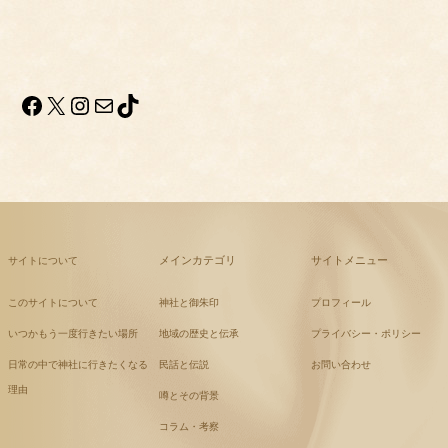
Facebook
X
Instagram
メール
TikTok
メインカテゴリ
サイトメニュー
サイトについて
このサイトについて
神社と御朱印
プロフィール
いつかもう一度行きたい場所
地域の歴史と伝承
プライバシー・ポリシー
日常の中で神社に行きたくなる
民話と伝説
お問い合わせ
理由
噂とその背景
コラム・考察