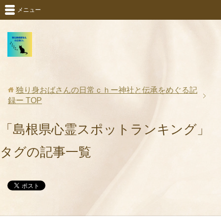
メニュー
独り身おばさんの日常ｃｈー神社と伝承をめぐる記
録ー
TOP
「島根県心霊スポットランキング」
タグの記事一覧