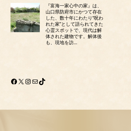
『富海一家心中の家』は、
山口県防府市にかつて存在
した、数十年にわたり“呪わ
れた家”として語られてきた
心霊スポットで、現代は解
体された建物です。解体後
も、現地を訪...
Facebook
X
Instagram
メール
TikTok