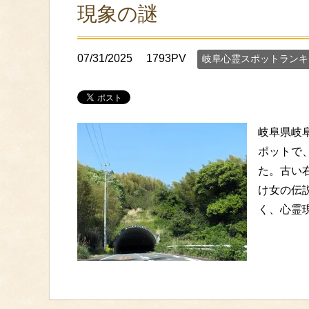
現象の謎
07/31/2025
1793PV
岐阜心霊スポットランキ
岐阜県岐
ポットで
た。古い
け女の伝
く、心霊