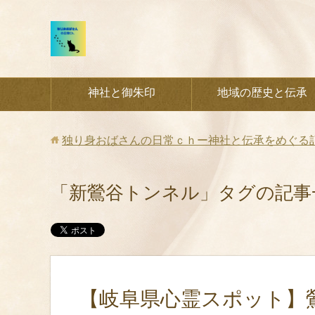
神社と御朱印
地域の歴史と伝承
独り身おばさんの日常ｃｈー神社と伝承をめぐる
「新鶯谷トンネル」タグの記事
【岐阜県心霊スポット】