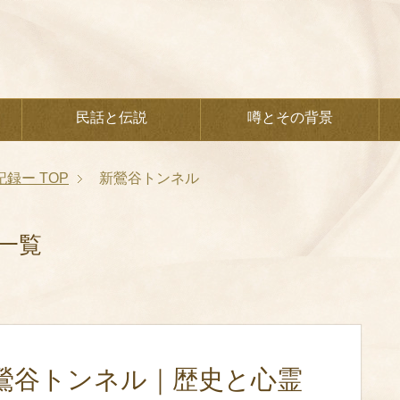
民話と伝説
噂とその背景
記録ー
TOP
新鶯谷トンネル
一覧
鶯谷トンネル｜歴史と心霊