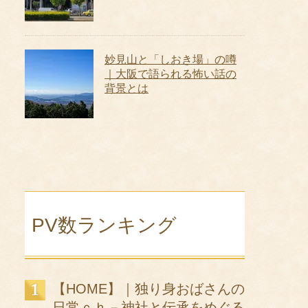
妙見山と「しおき場」の噂
｜大阪で語られる怖い話の
背景とは
PV数ランキング
【HOME】｜独り身おばさんの
日常ｃｈ－神社と伝承をめぐる