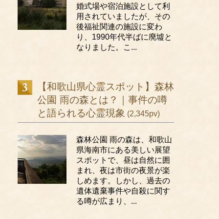
婚式場や宿泊施設として利
用されていましたが、その
後福祉関連の施設に変わ
り、1990年代半ばに廃墟と
なりました。こ...
【和歌山県心霊スポット】森林
公園 雨の森とは？｜事件の噂
と語られる心霊現象
(2,345pv)
森林公園 雨の森は、和歌山
県海南市にある美しい展望
スポットで、昼は自然に囲
まれ、夜は市街の夜景が楽
しめます。しかし、過去の
遺体遺棄事件や自殺に関す
る噂が広まり、...