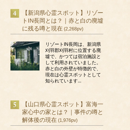
【新潟県心霊スポット】リゾー
トIN長岡とは？｜赤と白の廃墟
に残る噂と現在
(2,268pv)
リゾートIN長岡は、新潟県
刈羽郡刈羽村に位置する廃
墟で、かつては宿泊施設と
して利用されていました。
赤と白の外壁が特徴的で、
現在は心霊スポットとして
知られています...
【山口県心霊スポット】富海一
家心中の家とは？｜事件の噂と
解体後の現在
(1,976pv)