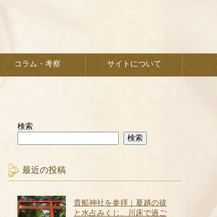
コラム・考察
サイトについて
検索
検索
最近の投稿
貴船神社を参拝｜夏越の祓
と水占みくじ、川床で過ご