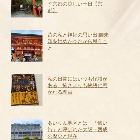
す京都の涼しい一日【京
都】
昔の私と神社の思い出|御朱
印を始めた今だから思うこ
と
私の日常にはいつも怪談が
ある｜怖さよりも物語に惹
かれる理由
あいりん地区とは｜「怖い
街」と呼ばれた大阪・西成
の歴史と現在