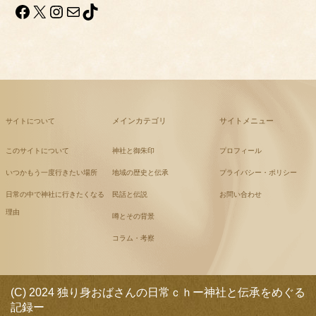
Facebook
X
Instagram
メール
TikTok
メインカテゴリ
サイトメニュー
サイトについて
このサイトについて
神社と御朱印
プロフィール
いつかもう一度行きたい場所
地域の歴史と伝承
プライバシー・ポリシー
日常の中で神社に行きたくなる
民話と伝説
お問い合わせ
理由
噂とその背景
コラム・考察
(C) 2024 独り身おばさんの日常ｃｈー神社と伝承をめぐる
記録ー