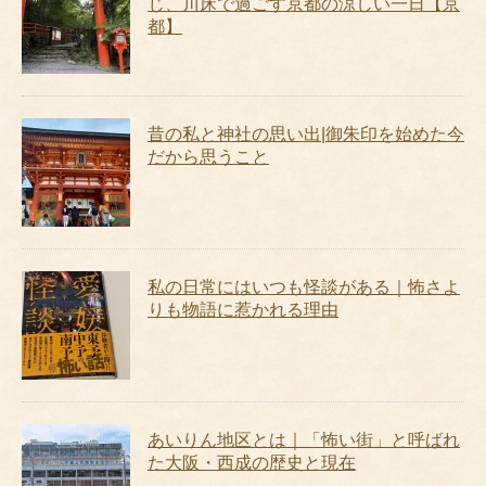
じ、川床で過ごす京都の涼しい一日【京
都】
昔の私と神社の思い出|御朱印を始めた今
だから思うこと
私の日常にはいつも怪談がある｜怖さよ
りも物語に惹かれる理由
あいりん地区とは｜「怖い街」と呼ばれ
た大阪・西成の歴史と現在