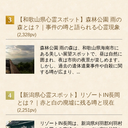
【和歌山県心霊スポット】森林公園 雨の
森とは？｜事件の噂と語られる心霊現象
(2,328pv)
森林公園 雨の森は、和歌山県海南市に
ある美しい展望スポットで、昼は自然に
囲まれ、夜は市街の夜景が楽しめます。
しかし、過去の遺体遺棄事件や自殺に関
する噂が広まり、...
【新潟県心霊スポット】リゾートIN長岡
とは？｜赤と白の廃墟に残る噂と現在
(2,251pv)
リゾートIN長岡は、新潟県刈羽郡刈羽村