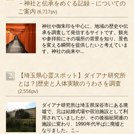
－神社と伝承をめぐる記録－についての
ご案内
(6,717pv)
神社や御朱印を中心に、地域の歴史や伝
承を調査して発信するサイトです。観光
や参拝前にその場所の背景を知り、景色
を変える瞬間を提供したいと考えていま
す。神社の由来や...
【埼玉県心霊スポット】ダイアナ研究所
とは？|歴史と人体実験のうわさを調査
(2,556pv)
ダイアナ研究所は埼玉県深谷市にある廃
墟で、元は結婚式場や宿泊施設として利
用されていましたが、その後福祉関連の
施設に変わり、1990年代半ばに廃墟と
なりました。こ...