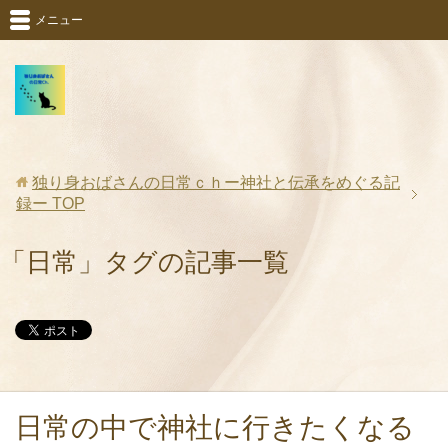
メニュー
独り身おばさんの日常ｃｈー神社と伝承をめぐる記
録ー
TOP
「日常」タグの記事一覧
日常の中で神社に行きたくなる