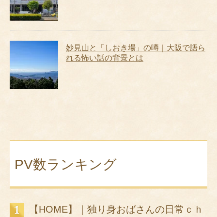
妙見山と「しおき場」の噂｜大阪で語ら
れる怖い話の背景とは
PV数ランキング
【HOME】｜独り身おばさんの日常ｃｈ