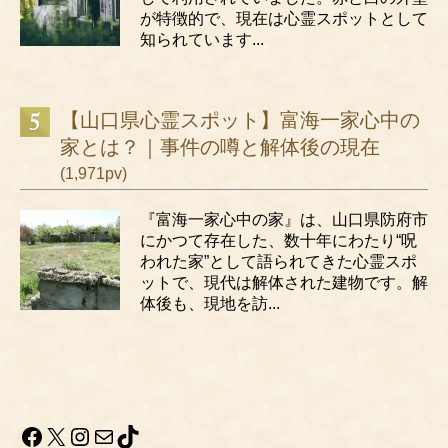
が特徴的で、現在は心霊スポットとして
知られています...
【山口県心霊スポット】富海一家心中の
家とは？｜事件の噂と解体後の現在
(1,971pv)
『富海一家心中の家』は、山口県防府市
にかつて存在した、数十年にわたり“呪
われた家”として語られてきた心霊スポ
ットで、現代は解体された建物です。解
体後も、現地を訪...
Facebook
X
Instagram
メール
TikTok