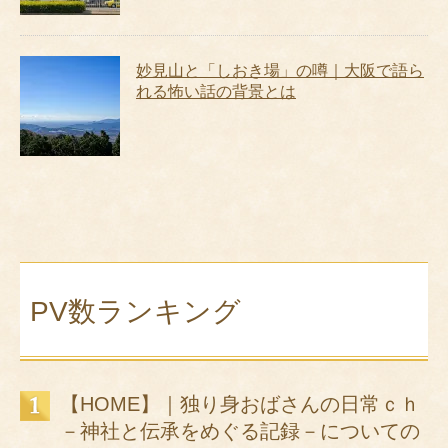
妙見山と「しおき場」の噂｜大阪で語ら
れる怖い話の背景とは
PV数ランキング
【HOME】｜独り身おばさんの日常ｃｈ
－神社と伝承をめぐる記録－についての