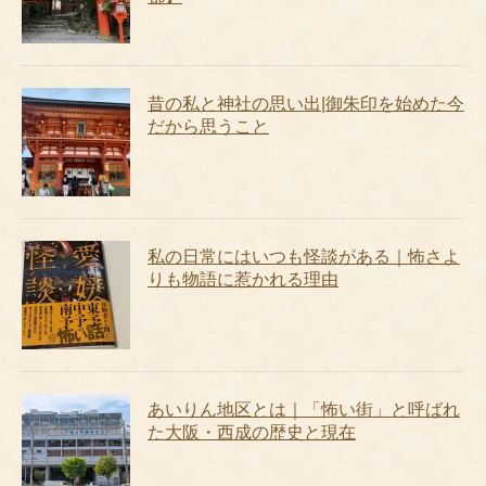
昔の私と神社の思い出|御朱印を始めた今
だから思うこと
私の日常にはいつも怪談がある｜怖さよ
りも物語に惹かれる理由
あいりん地区とは｜「怖い街」と呼ばれ
た大阪・西成の歴史と現在