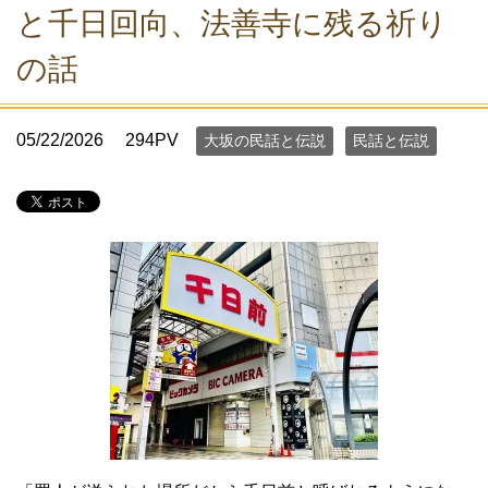
と千日回向、法善寺に残る祈り
の話
05/22/2026
294PV
大坂の民話と伝説
民話と伝説