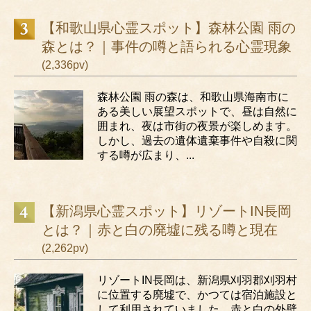
【和歌山県心霊スポット】森林公園 雨の
森とは？｜事件の噂と語られる心霊現象
(2,336pv)
森林公園 雨の森は、和歌山県海南市に
ある美しい展望スポットで、昼は自然に
囲まれ、夜は市街の夜景が楽しめます。
しかし、過去の遺体遺棄事件や自殺に関
する噂が広まり、...
【新潟県心霊スポット】リゾートIN長岡
とは？｜赤と白の廃墟に残る噂と現在
(2,262pv)
リゾートIN長岡は、新潟県刈羽郡刈羽村
に位置する廃墟で、かつては宿泊施設と
して利用されていました。赤と白の外壁