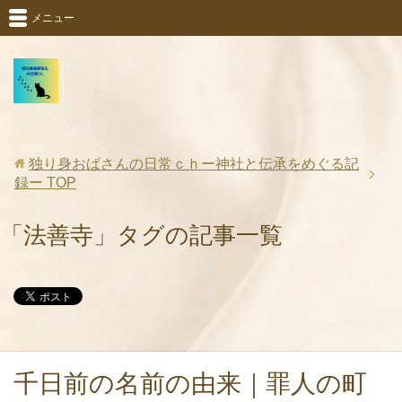
メニュー
独り身おばさんの日常ｃｈー神社と伝承をめぐる記
録ー
TOP
「法善寺」タグの記事一覧
千日前の名前の由来｜罪人の町