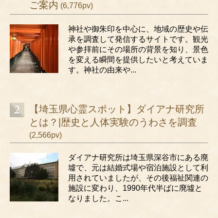
ご案内
(6,776pv)
神社や御朱印を中心に、地域の歴史や伝
承を調査して発信するサイトです。観光
や参拝前にその場所の背景を知り、景色
を変える瞬間を提供したいと考えていま
す。神社の由来や...
【埼玉県心霊スポット】ダイアナ研究所
とは？|歴史と人体実験のうわさを調査
(2,566pv)
ダイアナ研究所は埼玉県深谷市にある廃
墟で、元は結婚式場や宿泊施設として利
用されていましたが、その後福祉関連の
施設に変わり、1990年代半ばに廃墟と
なりました。こ...