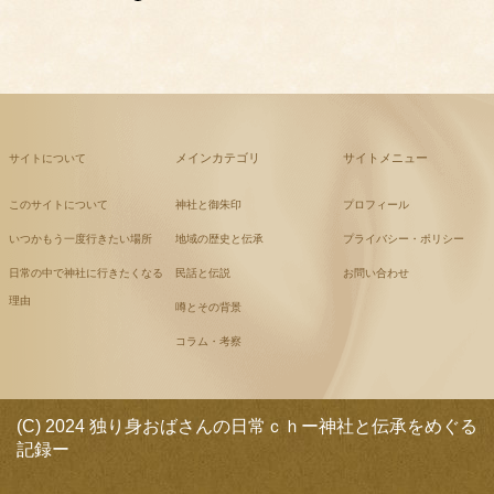
メインカテゴリ
サイトメニュー
サイトについて
このサイトについて
神社と御朱印
プロフィール
いつかもう一度行きたい場所
地域の歴史と伝承
プライバシー・ポリシー
日常の中で神社に行きたくなる
民話と伝説
お問い合わせ
理由
噂とその背景
コラム・考察
(C) 2024 独り身おばさんの日常ｃｈー神社と伝承をめぐる
記録ー