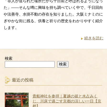
「罪人が送られた場所だから千日前と呼ばれるようになっ
た」――そんな噂に興味を持ち調べていく中で、千日回向
や法善寺、水掛不動の存在を知りました。大阪ミナミのに
ぎやかな街に残る、供養と祈りの歴史をわかりやすく紹介
します。
続きを読む
検索
検索
最近の投稿
貴船神社を参拝｜夏越の祓と水占みく
じ、川床で過ごす京都の涼しい一日【京
都】