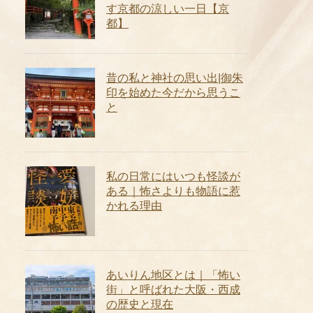
す京都の涼しい一日【京
都】
昔の私と神社の思い出|御朱
印を始めた今だから思うこ
と
私の日常にはいつも怪談が
ある｜怖さよりも物語に惹
かれる理由
あいりん地区とは｜「怖い
街」と呼ばれた大阪・西成
の歴史と現在