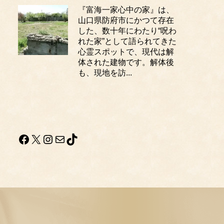
『富海一家心中の家』は、
山口県防府市にかつて存在
した、数十年にわたり“呪わ
れた家”として語られてきた
心霊スポットで、現代は解
体された建物です。解体後
も、現地を訪...
Facebook
X
Instagram
メール
TikTok