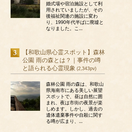
婚式場や宿泊施設として利
用されていましたが、その
後福祉関連の施設に変わ
り、1990年代半ばに廃墟と
なりました。こ...
【和歌山県心霊スポット】森林
公園 雨の森とは？｜事件の噂
と語られる心霊現象
(2,343pv)
森林公園 雨の森は、和歌山
県海南市にある美しい展望
スポットで、昼は自然に囲
まれ、夜は市街の夜景が楽
しめます。しかし、過去の
遺体遺棄事件や自殺に関す
る噂が広まり、...