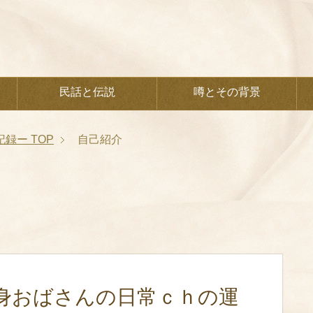
民話と伝説
噂とその背景
記録ー
TOP
自己紹介
身おばさんの日常ｃｈの運