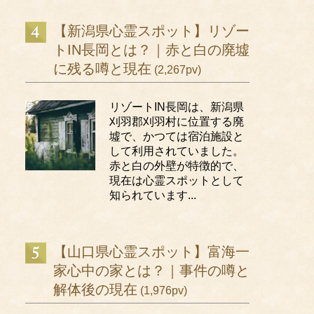
【新潟県心霊スポット】リゾー
トIN長岡とは？｜赤と白の廃墟
に残る噂と現在
(2,267pv)
リゾートIN長岡は、新潟県
刈羽郡刈羽村に位置する廃
墟で、かつては宿泊施設と
して利用されていました。
赤と白の外壁が特徴的で、
現在は心霊スポットとして
知られています...
【山口県心霊スポット】富海一
家心中の家とは？｜事件の噂と
解体後の現在
(1,976pv)