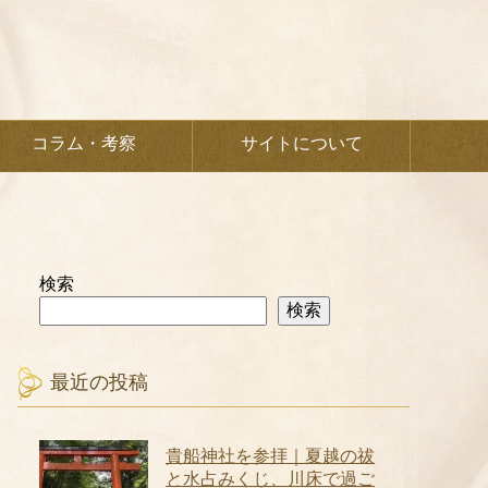
コラム・考察
サイトについて
検索
検索
最近の投稿
貴船神社を参拝｜夏越の祓
と水占みくじ、川床で過ご