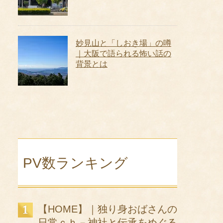
妙見山と「しおき場」の噂
｜大阪で語られる怖い話の
背景とは
PV数ランキング
【HOME】｜独り身おばさんの
日常ｃｈ－神社と伝承をめぐる