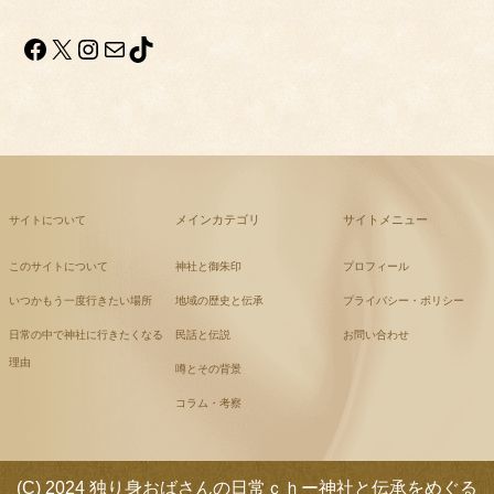
Facebook
X
Instagram
メール
TikTok
メインカテゴリ
サイトメニュー
サイトについて
このサイトについて
神社と御朱印
プロフィール
いつかもう一度行きたい場所
地域の歴史と伝承
プライバシー・ポリシー
日常の中で神社に行きたくなる
民話と伝説
お問い合わせ
理由
噂とその背景
コラム・考察
(C) 2024 独り身おばさんの日常ｃｈー神社と伝承をめぐる