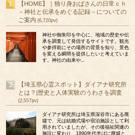
【HOME】｜独り身おばさんの日常ｃｈ
－神社と伝承をめぐる記録－についての
ご案内
(6,720pv)
神社や御朱印を中心に、地域の歴史や伝
承を調査して発信するサイトです。観光
や参拝前にその場所の背景を知り、景色
を変える瞬間を提供したいと考えていま
す。神社の由来や...
【埼玉県心霊スポット】ダイアナ研究所
とは？|歴史と人体実験のうわさを調査
(2,557pv)
ダイアナ研究所は埼玉県深谷市にある廃
墟で、元は結婚式場や宿泊施設として利
用されていましたが、その後福祉関連の
施設に変わり、1990年代半ばに廃墟と