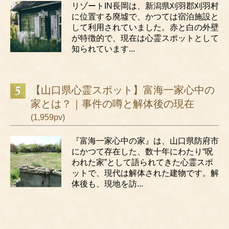
リゾートIN長岡は、新潟県刈羽郡刈羽村
に位置する廃墟で、かつては宿泊施設と
して利用されていました。赤と白の外壁
が特徴的で、現在は心霊スポットとして
知られています...
【山口県心霊スポット】富海一家心中の
家とは？｜事件の噂と解体後の現在
(1,959pv)
『富海一家心中の家』は、山口県防府市
にかつて存在した、数十年にわたり“呪
われた家”として語られてきた心霊スポ
ットで、現代は解体された建物です。解
体後も、現地を訪...