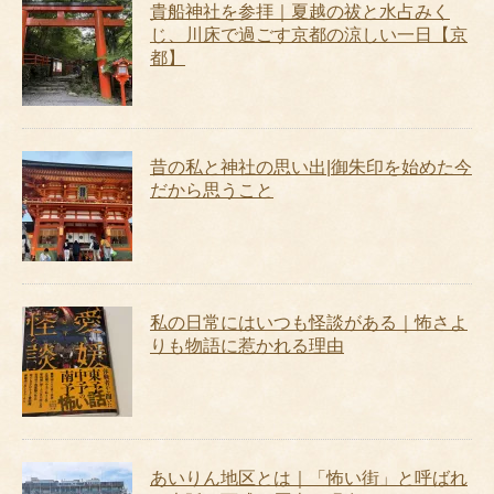
貴船神社を参拝｜夏越の祓と水占みく
じ、川床で過ごす京都の涼しい一日【京
都】
昔の私と神社の思い出|御朱印を始めた今
だから思うこと
私の日常にはいつも怪談がある｜怖さよ
りも物語に惹かれる理由
あいりん地区とは｜「怖い街」と呼ばれ