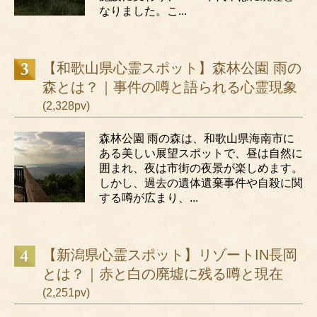
なりました。こ...
【和歌山県心霊スポット】森林公園 雨の
森とは？｜事件の噂と語られる心霊現象
(2,328pv)
森林公園 雨の森は、和歌山県海南市に
ある美しい展望スポットで、昼は自然に
囲まれ、夜は市街の夜景が楽しめます。
しかし、過去の遺体遺棄事件や自殺に関
する噂が広まり、...
【新潟県心霊スポット】リゾートIN長岡
とは？｜赤と白の廃墟に残る噂と現在
(2,251pv)