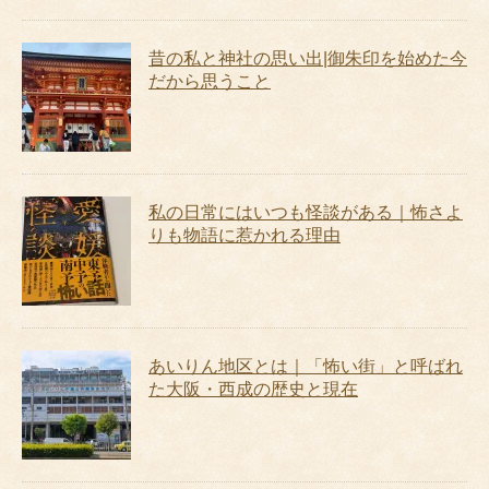
昔の私と神社の思い出|御朱印を始めた今
だから思うこと
私の日常にはいつも怪談がある｜怖さよ
りも物語に惹かれる理由
あいりん地区とは｜「怖い街」と呼ばれ
た大阪・西成の歴史と現在