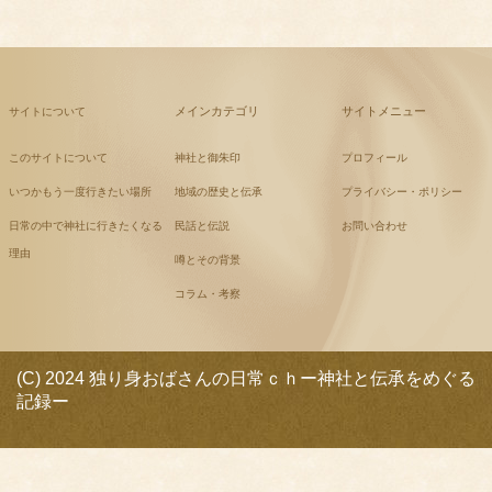
メインカテゴリ
サイトメニュー
サイトについて
このサイトについて
神社と御朱印
プロフィール
いつかもう一度行きたい場所
地域の歴史と伝承
プライバシー・ポリシー
日常の中で神社に行きたくなる
民話と伝説
お問い合わせ
理由
噂とその背景
コラム・考察
(C) 2024 独り身おばさんの日常ｃｈー神社と伝承をめぐる
記録ー