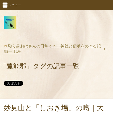
メニュー
独り身おばさんの日常ｃｈー神社と伝承をめぐる記
録ー
TOP
「豊能郡」タグの記事一覧
妙見山と「しおき場」の噂｜大