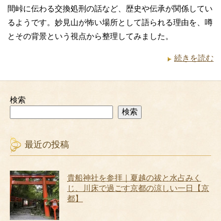
間峠に伝わる交換処刑の話など、歴史や伝承が関係してい
るようです。妙見山が怖い場所として語られる理由を、噂
とその背景という視点から整理してみました。
続きを読む
検索
検索
最近の投稿
貴船神社を参拝｜夏越の祓と水占みく
じ、川床で過ごす京都の涼しい一日【京
都】