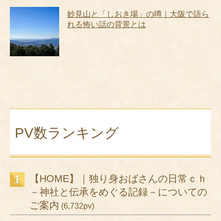
妙見山と「しおき場」の噂｜大阪で語ら
れる怖い話の背景とは
PV数ランキング
【HOME】｜独り身おばさんの日常ｃｈ
－神社と伝承をめぐる記録－についての
ご案内
(6,732pv)