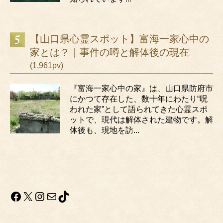
【山口県心霊スポット】富海一家心中の
家とは？｜事件の噂と解体後の現在
(1,961pv)
『富海一家心中の家』は、山口県防府市
にかつて存在した、数十年にわたり“呪
われた家”として語られてきた心霊スポ
ットで、現代は解体された建物です。解
体後も、現地を訪...
Facebook
X
Instagram
メール
TikTok