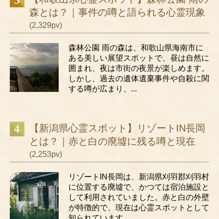
森とは？｜事件の噂と語られる心霊現象
(2,329pv)
森林公園 雨の森は、和歌山県海南市に
ある美しい展望スポットで、昼は自然に
囲まれ、夜は市街の夜景が楽しめます。
しかし、過去の遺体遺棄事件や自殺に関
する噂が広まり、...
【新潟県心霊スポット】リゾートIN長岡
とは？｜赤と白の廃墟に残る噂と現在
(2,253pv)
リゾートIN長岡は、新潟県刈羽郡刈羽村
に位置する廃墟で、かつては宿泊施設と
して利用されていました。赤と白の外壁
が特徴的で、現在は心霊スポットとして
知られています...