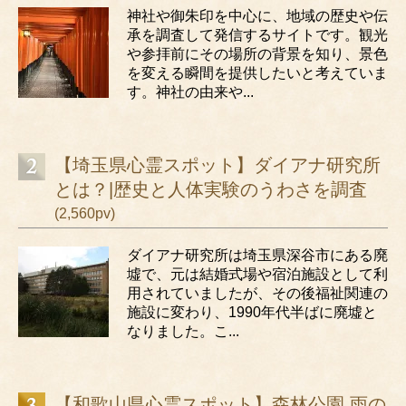
神社や御朱印を中心に、地域の歴史や伝
承を調査して発信するサイトです。観光
や参拝前にその場所の背景を知り、景色
を変える瞬間を提供したいと考えていま
す。神社の由来や...
【埼玉県心霊スポット】ダイアナ研究所
とは？|歴史と人体実験のうわさを調査
(2,560pv)
ダイアナ研究所は埼玉県深谷市にある廃
墟で、元は結婚式場や宿泊施設として利
用されていましたが、その後福祉関連の
施設に変わり、1990年代半ばに廃墟と
なりました。こ...
【和歌山県心霊スポット】森林公園 雨の