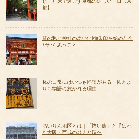
じ、川床で過ごす京都の涼しい一日【京
都】
昔の私と神社の思い出|御朱印を始めた今
だから思うこと
私の日常にはいつも怪談がある｜怖さよ
りも物語に惹かれる理由
あいりん地区とは｜「怖い街」と呼ばれ
た大阪・西成の歴史と現在