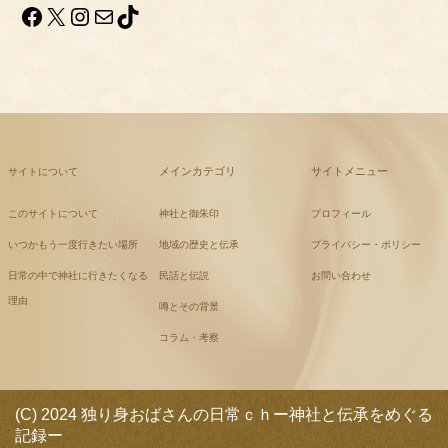
Facebook
X
Instagram
メール
TikTok
メインカテゴリ
サイトメニュー
サイトについて
このサイトについて
神社と御朱印
プロフィール
いつかもう一度行きたい場所
地域の歴史と伝承
プライバシー・ポリシー
日常の中で神社に行きたくなる
民話と伝説
お問い合わせ
理由
噂とその背景
コラム・考察
(C) 2024 独り身おばさんの日常ｃｈー神社と伝承をめぐる
記録ー