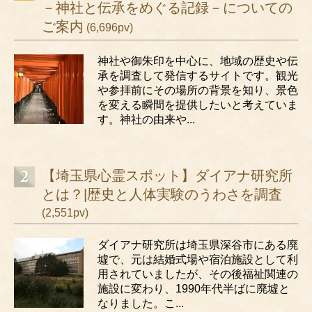
－神社と伝承をめぐる記録－についての
ご案内
(6,696pv)
神社や御朱印を中心に、地域の歴史や伝
承を調査して発信するサイトです。観光
や参拝前にその場所の背景を知り、景色
を変える瞬間を提供したいと考えていま
す。神社の由来や...
【埼玉県心霊スポット】ダイアナ研究所
とは？|歴史と人体実験のうわさを調査
(2,551pv)
ダイアナ研究所は埼玉県深谷市にある廃
墟で、元は結婚式場や宿泊施設として利
用されていましたが、その後福祉関連の
施設に変わり、1990年代半ばに廃墟と
なりました。こ...