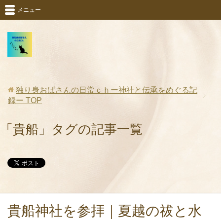
メニュー
独り身おばさんの日常ｃｈー神社と伝承をめぐる記
録ー
TOP
「貴船」タグの記事一覧
貴船神社を参拝｜夏越の祓と水