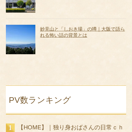
妙見山と「しおき場」の噂｜大阪で語ら
れる怖い話の背景とは
PV数ランキング
【HOME】｜独り身おばさんの日常ｃｈ