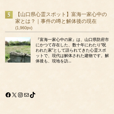
【山口県心霊スポット】富海一家心中の
家とは？｜事件の噂と解体後の現在
(1,960pv)
『富海一家心中の家』は、山口県防府市
にかつて存在した、数十年にわたり“呪
われた家”として語られてきた心霊スポ
ットで、現代は解体された建物です。解
体後も、現地を訪...
Facebook
X
Instagram
メール
TikTok