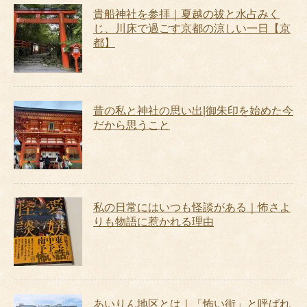
貴船神社を参拝｜夏越の祓と水占みく
じ、川床で過ごす京都の涼しい一日【京
都】
昔の私と神社の思い出|御朱印を始めた今
だから思うこと
私の日常にはいつも怪談がある｜怖さよ
りも物語に惹かれる理由
あいりん地区とは｜「怖い街」と呼ばれ