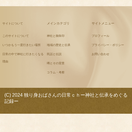
メインカテゴリ
サイトメニュー
サイトについて
このサイトについて
神社と御朱印
プロフィール
いつかもう一度行きたい場所
地域の歴史と伝承
プライバシー・ポリシー
日常の中で神社に行きたくなる
民話と伝説
お問い合わせ
理由
噂とその背景
コラム・考察
(C) 2024 独り身おばさんの日常ｃｈー神社と伝承をめぐる
記録ー