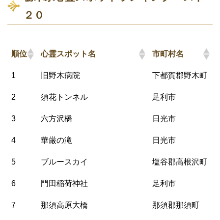
２０
順位
心霊スポット名
市町村名
1
旧野木病院
下都賀郡野木町
2
須花トンネル
足利市
3
六方沢橋
日光市
4
華厳の滝
日光市
5
ブルースカイ
塩谷郡高根沢町
6
門田稲荷神社
足利市
7
那須高原大橋
那須郡那須町