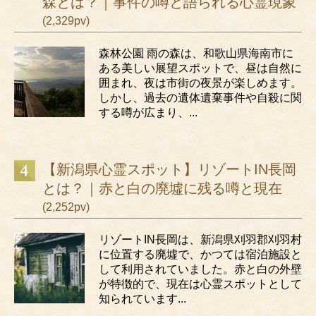
森とは？｜事件の噂と語られる心霊現象
(2,329pv)
森林公園 雨の森は、和歌山県海南市に
ある美しい展望スポットで、昼は自然に
囲まれ、夜は市街の夜景が楽しめます。
しかし、過去の遺体遺棄事件や自殺に関
する噂が広まり、...
【新潟県心霊スポット】リゾートIN長岡
とは？｜赤と白の廃墟に残る噂と現在
(2,252pv)
リゾートIN長岡は、新潟県刈羽郡刈羽村
に位置する廃墟で、かつては宿泊施設と
して利用されていました。赤と白の外壁
が特徴的で、現在は心霊スポットとして
知られています...