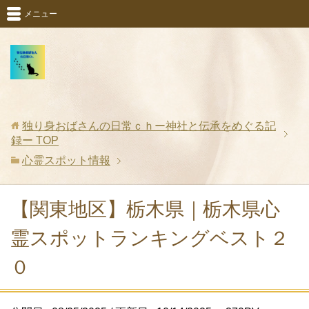
メニュー
独り身おばさんの日常ｃｈー神社と伝承をめぐる記
録ー
TOP
心霊スポット情報
【関東地区】栃木県｜栃木県心
霊スポットランキングベスト２
０