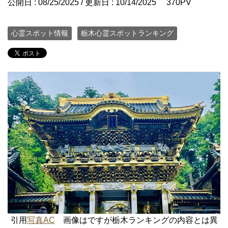
公開日 :
08/25/2025
/ 更新日 :
10/14/2025
370PV
心霊スポット情報
栃木心霊スポットランキング
引用
写真AC
画像はですが栃木ランキングの内容とは異