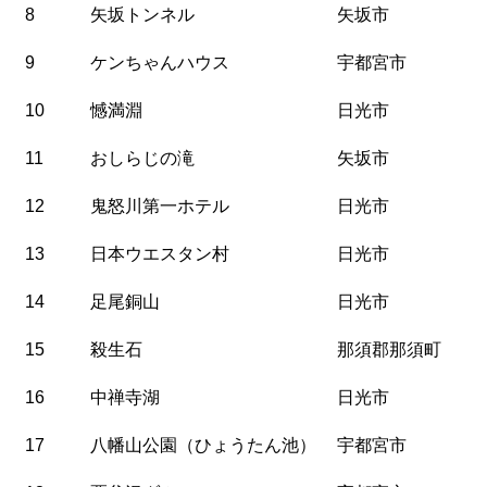
8
矢坂トンネル
矢坂市
9
ケンちゃんハウス
宇都宮市
10
憾満淵
日光市
11
おしらじの滝
矢坂市
12
鬼怒川第一ホテル
日光市
13
日本ウエスタン村
日光市
14
足尾銅山
日光市
15
殺生石
那須郡那須町
16
中禅寺湖
日光市
17
八幡山公園（ひょうたん池）
宇都宮市