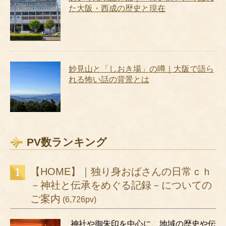
た大阪・西成の歴史と現在
妙見山と「しおき場」の噂｜大阪で語ら
れる怖い話の背景とは
PV数ランキング
【HOME】｜独り身おばさんの日常ｃｈ
－神社と伝承をめぐる記録－についての
ご案内
(6,726pv)
神社や御朱印を中心に、地域の歴史や伝