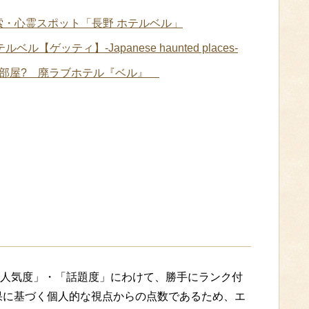
索・心霊スポット「長野 ホテルベル」
【ゲッティ】-Japanese haunted places-
はヤリ部屋? 廃ラブホテル『ベル』
人気度」・「話題度」にわけて、勝手にランク付
果に基づく個人的な視点からの点数であるため、エ