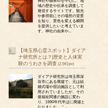
神社や御朱印を中心に、地
域の歴史や伝承を調査して
発信するサイトです。観光
や参拝前にその場所の背景
を知り、景色を変える瞬間
を提供したいと考えていま
す。神社の由来や...
【埼玉県心霊スポット】ダイア
ナ研究所とは？|歴史と人体実
験のうわさを調査
(2,561pv)
ダイアナ研究所は埼玉県深
谷市にある廃墟で、元は結
婚式場や宿泊施設として利
用されていましたが、その
後福祉関連の施設に変わ
り、1990年代半ばに廃墟と
なりました。こ...