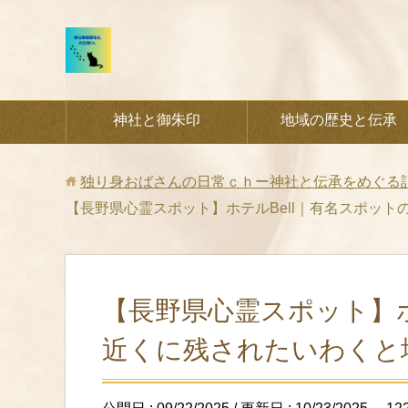
神社と御朱印
地域の歴史と伝承
独り身おばさんの日常ｃｈー神社と伝承をめぐる
【長野県心霊スポット】ホテルBell｜有名スポッ
【長野県心霊スポット】ホ
近くに残されたいわくと