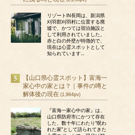
リゾートIN長岡は、新潟県
刈羽郡刈羽村に位置する廃
墟で、かつては宿泊施設と
して利用されていました。
赤と白の外壁が特徴的で、
現在は心霊スポットとして
知られています...
【山口県心霊スポット】富海一
家心中の家とは？｜事件の噂と
解体後の現在
(1,964pv)
『富海一家心中の家』は、
山口県防府市にかつて存在
した、数十年にわたり“呪わ
れた家”として語られてきた