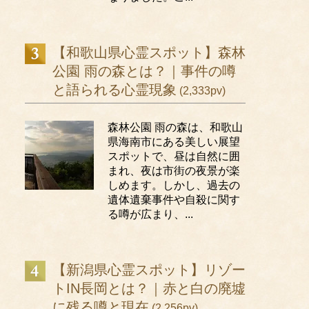
【和歌山県心霊スポット】森林
公園 雨の森とは？｜事件の噂
と語られる心霊現象
(2,333pv)
森林公園 雨の森は、和歌山
県海南市にある美しい展望
スポットで、昼は自然に囲
まれ、夜は市街の夜景が楽
しめます。しかし、過去の
遺体遺棄事件や自殺に関す
る噂が広まり、...
【新潟県心霊スポット】リゾー
トIN長岡とは？｜赤と白の廃墟
に残る噂と現在
(2,256pv)