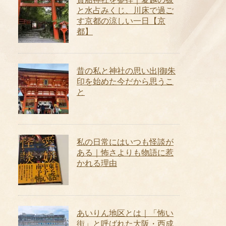
と水占みくじ、川床で過ご
す京都の涼しい一日【京
都】
昔の私と神社の思い出|御朱
印を始めた今だから思うこ
と
私の日常にはいつも怪談が
ある｜怖さよりも物語に惹
かれる理由
あいりん地区とは｜「怖い
街」と呼ばれた大阪・西成