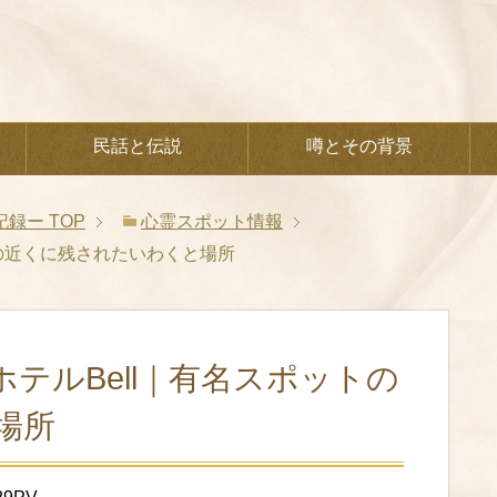
民話と伝説
噂とその背景
記録ー
TOP
心霊スポット情報
トの近くに残されたいわくと場所
テルBell｜有名スポットの
場所