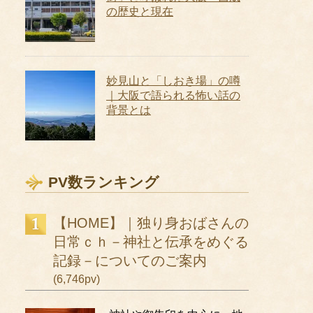
の歴史と現在
妙見山と「しおき場」の噂
｜大阪で語られる怖い話の
背景とは
PV数ランキング
【HOME】｜独り身おばさんの
日常ｃｈ－神社と伝承をめぐる
記録－についてのご案内
(6,746pv)