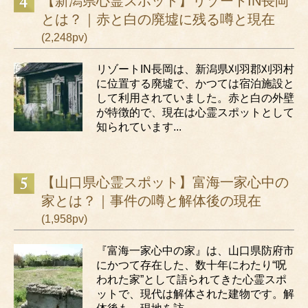
【新潟県心霊スポット】リゾートIN長岡
とは？｜赤と白の廃墟に残る噂と現在
(2,248pv)
リゾートIN長岡は、新潟県刈羽郡刈羽村
に位置する廃墟で、かつては宿泊施設と
して利用されていました。赤と白の外壁
が特徴的で、現在は心霊スポットとして
知られています...
【山口県心霊スポット】富海一家心中の
家とは？｜事件の噂と解体後の現在
(1,958pv)
『富海一家心中の家』は、山口県防府市
にかつて存在した、数十年にわたり“呪
われた家”として語られてきた心霊スポ
ットで、現代は解体された建物です。解