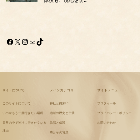
体後も、現地を訪...
Facebook
X
Instagram
メール
TikTok
メインカテゴリ
サイトメニュー
サイトについて
このサイトについて
神社と御朱印
プロフィール
いつかもう一度行きたい場所
地域の歴史と伝承
プライバシー・ポリシー
日常の中で神社に行きたくなる
民話と伝説
お問い合わせ
理由
噂とその背景