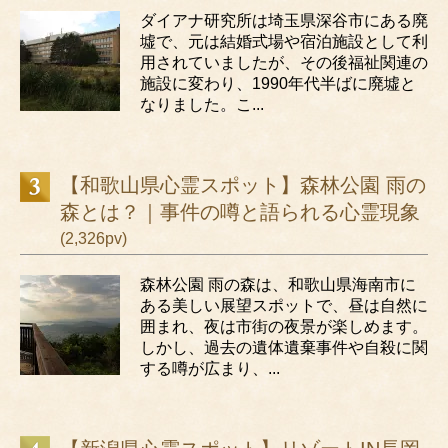
ダイアナ研究所は埼玉県深谷市にある廃
墟で、元は結婚式場や宿泊施設として利
用されていましたが、その後福祉関連の
施設に変わり、1990年代半ばに廃墟と
なりました。こ...
【和歌山県心霊スポット】森林公園 雨の
森とは？｜事件の噂と語られる心霊現象
(2,326pv)
森林公園 雨の森は、和歌山県海南市に
ある美しい展望スポットで、昼は自然に
囲まれ、夜は市街の夜景が楽しめます。
しかし、過去の遺体遺棄事件や自殺に関
する噂が広まり、...