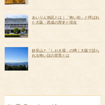
あいりん地区とは｜「怖い街」と呼ばれ
た大阪・西成の歴史と現在
妙見山と「しおき場」の噂｜大阪で語ら
れる怖い話の背景とは