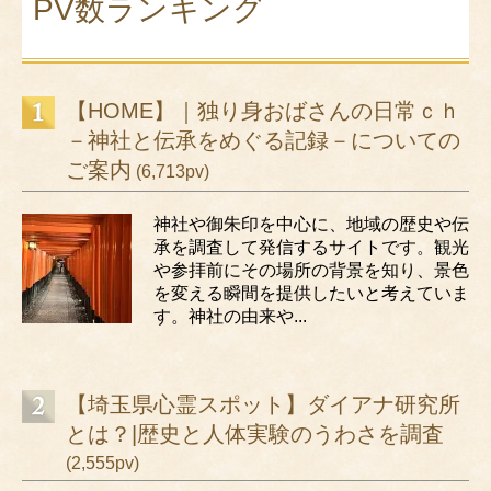
PV数ランキング
【HOME】｜独り身おばさんの日常ｃｈ
－神社と伝承をめぐる記録－についての
ご案内
(6,713pv)
神社や御朱印を中心に、地域の歴史や伝
承を調査して発信するサイトです。観光
や参拝前にその場所の背景を知り、景色
を変える瞬間を提供したいと考えていま
す。神社の由来や...
【埼玉県心霊スポット】ダイアナ研究所
とは？|歴史と人体実験のうわさを調査
(2,555pv)