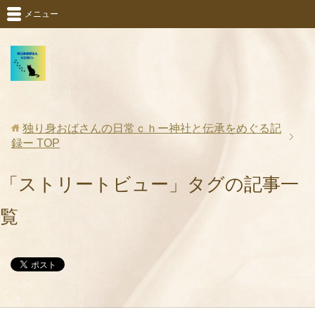
メニュー
独り身おばさんの日常ｃｈー神社と伝承をめぐる記
録ー
TOP
「ストリートビュー」タグの記事一
覧