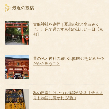
最近の投稿
貴船神社を参拝｜夏越の祓と水占みく
じ、川床で過ごす京都の涼しい一日【京
都】
昔の私と神社の思い出|御朱印を始めた今
だから思うこと
私の日常にはいつも怪談がある｜怖さよ
りも物語に惹かれる理由