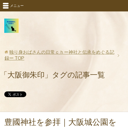
メニュー
独り身おばさんの日常ｃｈー神社と伝承をめぐる記
録ー
TOP
「大阪御朱印」タグの記事一覧
豊國神社を参拝｜大阪城公園を