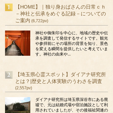
【HOME】｜独り身おばさんの日常ｃｈ
－神社と伝承をめぐる記録－についての
ご案内
(6,722pv)
神社や御朱印を中心に、地域の歴史や伝
承を調査して発信するサイトです。観光
や参拝前にその場所の背景を知り、景色
を変える瞬間を提供したいと考えていま
す。神社の由来や...
【埼玉県心霊スポット】ダイアナ研究所
とは？|歴史と人体実験のうわさを調査
(2,557pv)
ダイアナ研究所は埼玉県深谷市にある廃
墟で、元は結婚式場や宿泊施設として利
用されていましたが、その後福祉関連の