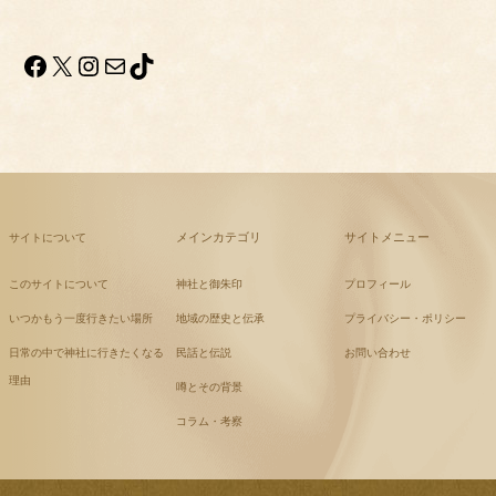
Facebook
X
Instagram
メール
TikTok
メインカテゴリ
サイトメニュー
サイトについて
このサイトについて
神社と御朱印
プロフィール
いつかもう一度行きたい場所
地域の歴史と伝承
プライバシー・ポリシー
日常の中で神社に行きたくなる
民話と伝説
お問い合わせ
理由
噂とその背景
コラム・考察