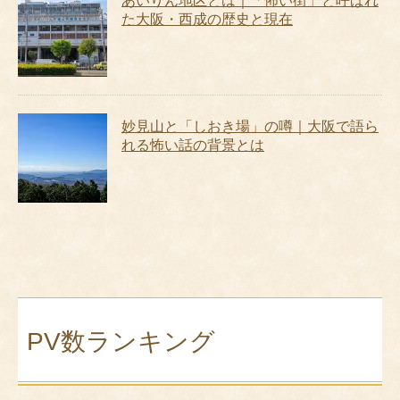
あいりん地区とは｜「怖い街」と呼ばれ
た大阪・西成の歴史と現在
妙見山と「しおき場」の噂｜大阪で語ら
れる怖い話の背景とは
PV数ランキング