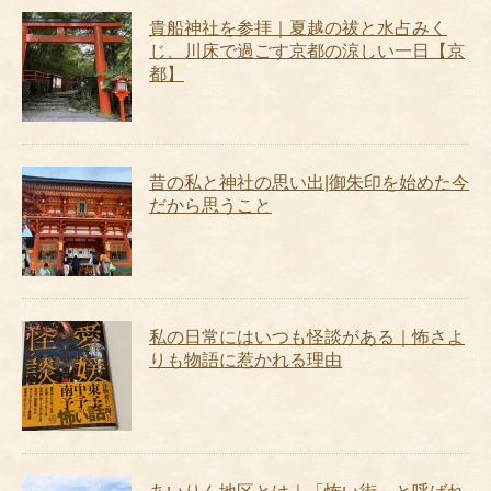
貴船神社を参拝｜夏越の祓と水占みく
じ、川床で過ごす京都の涼しい一日【京
都】
昔の私と神社の思い出|御朱印を始めた今
だから思うこと
私の日常にはいつも怪談がある｜怖さよ
りも物語に惹かれる理由