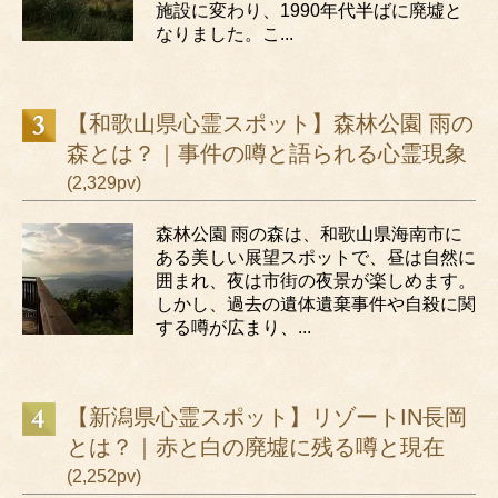
施設に変わり、1990年代半ばに廃墟と
なりました。こ...
【和歌山県心霊スポット】森林公園 雨の
森とは？｜事件の噂と語られる心霊現象
(2,329pv)
森林公園 雨の森は、和歌山県海南市に
ある美しい展望スポットで、昼は自然に
囲まれ、夜は市街の夜景が楽しめます。
しかし、過去の遺体遺棄事件や自殺に関
する噂が広まり、...
【新潟県心霊スポット】リゾートIN長岡
とは？｜赤と白の廃墟に残る噂と現在
(2,252pv)