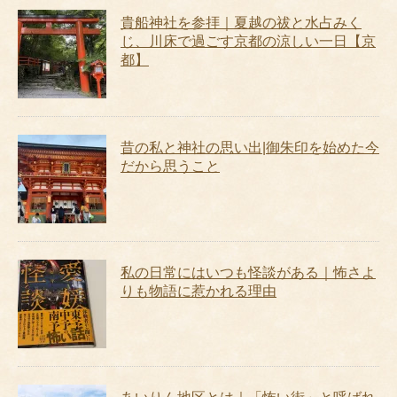
貴船神社を参拝｜夏越の祓と水占みく
じ、川床で過ごす京都の涼しい一日【京
都】
昔の私と神社の思い出|御朱印を始めた今
だから思うこと
私の日常にはいつも怪談がある｜怖さよ
りも物語に惹かれる理由