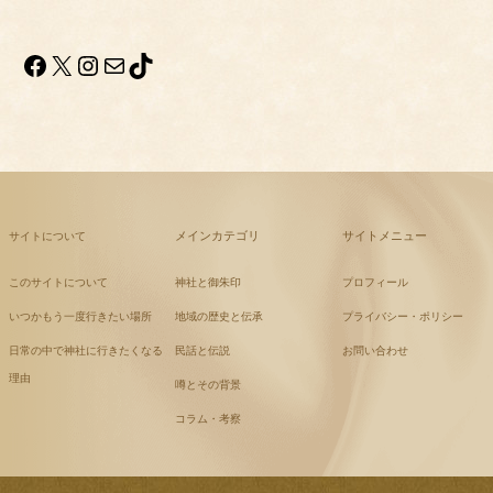
Facebook
X
Instagram
メール
TikTok
メインカテゴリ
サイトメニュー
サイトについて
このサイトについて
神社と御朱印
プロフィール
いつかもう一度行きたい場所
地域の歴史と伝承
プライバシー・ポリシー
日常の中で神社に行きたくなる
民話と伝説
お問い合わせ
理由
噂とその背景
コラム・考察