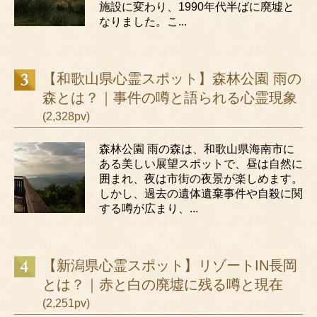
施設に変わり、1990年代半ばに廃墟と
なりました。こ...
【和歌山県心霊スポット】森林公園 雨の
森とは？｜事件の噂と語られる心霊現象
(2,328pv)
森林公園 雨の森は、和歌山県海南市に
ある美しい展望スポットで、昼は自然に
囲まれ、夜は市街の夜景が楽しめます。
しかし、過去の遺体遺棄事件や自殺に関
する噂が広まり、...
【新潟県心霊スポット】リゾートIN長岡
とは？｜赤と白の廃墟に残る噂と現在
(2,251pv)