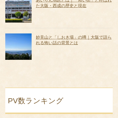
あいりん地区とは｜「怖い街」と呼ばれ
た大阪・西成の歴史と現在
妙見山と「しおき場」の噂｜大阪で語ら
れる怖い話の背景とは
PV数ランキング