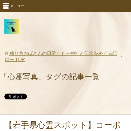
メニュー
独り身おばさんの日常ｃｈー神社と伝承をめぐる記
録ー
TOP
「心霊写真」タグの記事一覧
【岩手県心霊スポット】コーポ