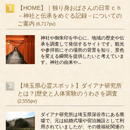
【HOME】｜独り身おばさんの日常ｃｈ
－神社と伝承をめぐる記録－についての
ご案内
(6,717pv)
神社や御朱印を中心に、地域の歴史や伝
承を調査して発信するサイトです。観光
や参拝前にその場所の背景を知り、景色
を変える瞬間を提供したいと考えていま
す。神社の由来や...
【埼玉県心霊スポット】ダイアナ研究所
とは？|歴史と人体実験のうわさを調査
(2,555pv)
ダイアナ研究所は埼玉県深谷市にある廃
墟で、元は結婚式場や宿泊施設として利
用されていましたが、その後福祉関連の