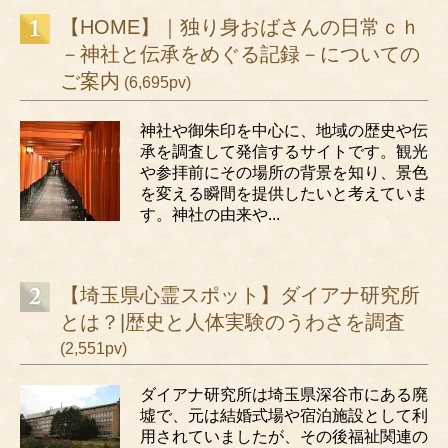
【HOME】｜独り身おばさんの日常ｃｈ
－神社と伝承をめぐる記録－についての
ご案内
(6,695pv)
神社や御朱印を中心に、地域の歴史や伝
承を調査して発信するサイトです。観光
や参拝前にその場所の背景を知り、景色
を変える瞬間を提供したいと考えていま
す。神社の由来や...
【埼玉県心霊スポット】ダイアナ研究所
とは？|歴史と人体実験のうわさを調査
(2,551pv)
ダイアナ研究所は埼玉県深谷市にある廃
墟で、元は結婚式場や宿泊施設として利
用されていましたが、その後福祉関連の