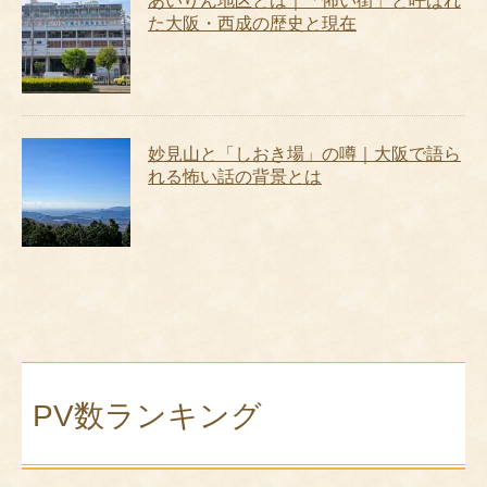
あいりん地区とは｜「怖い街」と呼ばれ
た大阪・西成の歴史と現在
妙見山と「しおき場」の噂｜大阪で語ら
れる怖い話の背景とは
PV数ランキング