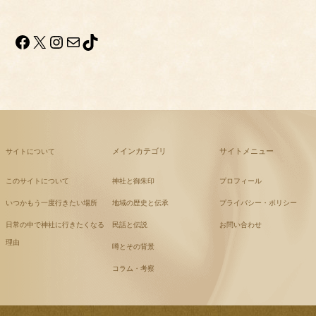
Facebook
X
Instagram
メール
TikTok
メインカテゴリ
サイトメニュー
サイトについて
このサイトについて
神社と御朱印
プロフィール
いつかもう一度行きたい場所
地域の歴史と伝承
プライバシー・ポリシー
日常の中で神社に行きたくなる
民話と伝説
お問い合わせ
理由
噂とその背景
コラム・考察