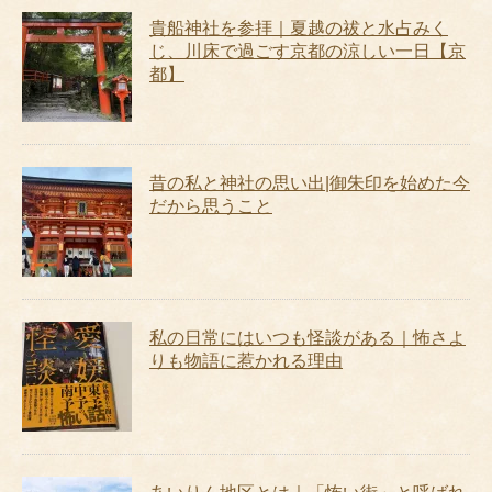
貴船神社を参拝｜夏越の祓と水占みく
じ、川床で過ごす京都の涼しい一日【京
都】
昔の私と神社の思い出|御朱印を始めた今
だから思うこと
私の日常にはいつも怪談がある｜怖さよ
りも物語に惹かれる理由