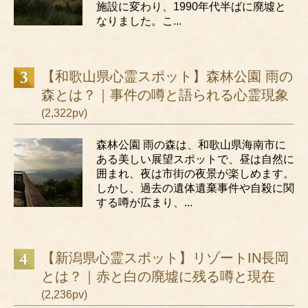
施設に変わり、1990年代半ばに廃墟と
なりました。こ...
【和歌山県心霊スポット】森林公園 雨の
森とは？｜事件の噂と語られる心霊現象
(2,322pv)
森林公園 雨の森は、和歌山県海南市に
ある美しい展望スポットで、昼は自然に
囲まれ、夜は市街の夜景が楽しめます。
しかし、過去の遺体遺棄事件や自殺に関
する噂が広まり、...
【新潟県心霊スポット】リゾートIN長岡
とは？｜赤と白の廃墟に残る噂と現在
(2,236pv)