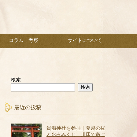
コラム・考察
サイトについて
検索
検索
最近の投稿
貴船神社を参拝｜夏越の祓
と水占みくじ、川床で過ご