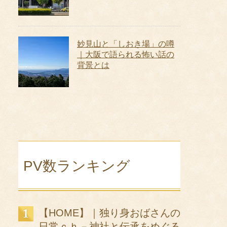
妙見山と「しおき場」の噂
｜大阪で語られる怖い話の
背景とは
PV数ランキング
【HOME】｜独り身おばさんの
日常ｃｈ－神社と伝承をめぐる