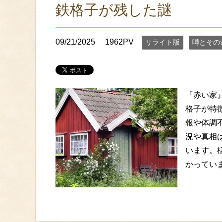
鉄格子が残した謎
09/21/2025
1962PV
リライト版
噂とその
『赤い家
格子が特
報や体調
況や真相
います。
かってい