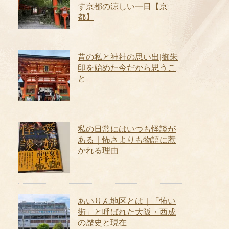
す京都の涼しい一日【京
都】
昔の私と神社の思い出|御朱
印を始めた今だから思うこ
と
私の日常にはいつも怪談が
ある｜怖さよりも物語に惹
かれる理由
あいりん地区とは｜「怖い
街」と呼ばれた大阪・西成
の歴史と現在