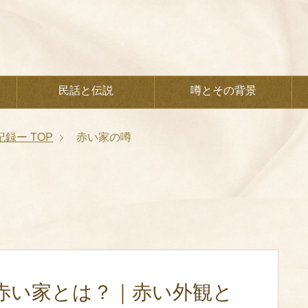
民話と伝説
噂とその背景
記録ー
TOP
赤い家の噂
赤い家とは？｜赤い外観と