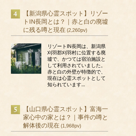
【新潟県心霊スポット】リゾー
トIN長岡とは？｜赤と白の廃墟
に残る噂と現在
(2,260pv)
リゾートIN長岡は、新潟県
刈羽郡刈羽村に位置する廃
墟で、かつては宿泊施設と
して利用されていました。
赤と白の外壁が特徴的で、
現在は心霊スポットとして
知られています...
【山口県心霊スポット】富海一
家心中の家とは？｜事件の噂と
解体後の現在
(1,968pv)