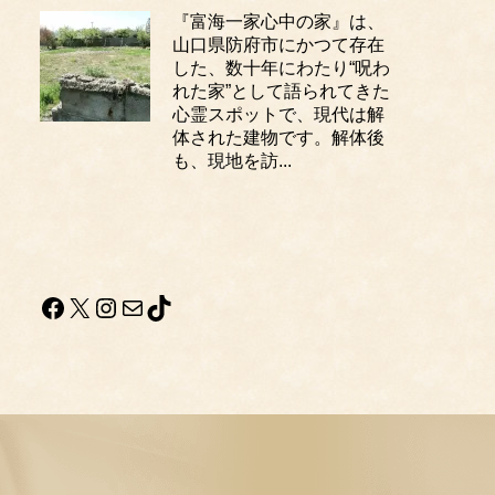
『富海一家心中の家』は、
山口県防府市にかつて存在
した、数十年にわたり“呪わ
れた家”として語られてきた
心霊スポットで、現代は解
体された建物です。解体後
も、現地を訪...
Facebook
X
Instagram
メール
TikTok