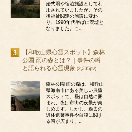
婚式場や宿泊施設として利
用されていましたが、その
後福祉関連の施設に変わ
り、1990年代半ばに廃墟と
なりました。こ...
【和歌山県心霊スポット】森林
公園 雨の森とは？｜事件の噂
と語られる心霊現象
(2,335pv)
森林公園 雨の森は、和歌山
県海南市にある美しい展望
スポットで、昼は自然に囲
まれ、夜は市街の夜景が楽
しめます。しかし、過去の
遺体遺棄事件や自殺に関す
る噂が広まり、...