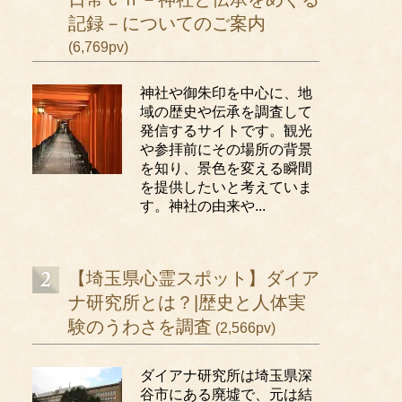
記録－についてのご案内
(6,769pv)
神社や御朱印を中心に、地
域の歴史や伝承を調査して
発信するサイトです。観光
や参拝前にその場所の背景
を知り、景色を変える瞬間
を提供したいと考えていま
す。神社の由来や...
【埼玉県心霊スポット】ダイア
ナ研究所とは？|歴史と人体実
験のうわさを調査
(2,566pv)
ダイアナ研究所は埼玉県深
谷市にある廃墟で、元は結