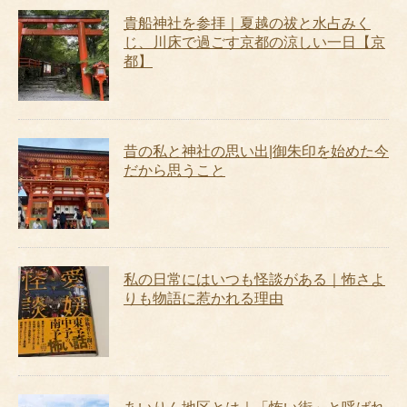
貴船神社を参拝｜夏越の祓と水占みく
じ、川床で過ごす京都の涼しい一日【京
都】
昔の私と神社の思い出|御朱印を始めた今
だから思うこと
私の日常にはいつも怪談がある｜怖さよ
りも物語に惹かれる理由