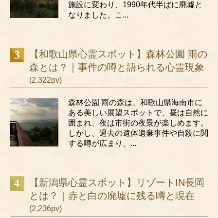
施設に変わり、1990年代半ばに廃墟と
なりました。こ...
【和歌山県心霊スポット】森林公園 雨の
森とは？｜事件の噂と語られる心霊現象
(2,322pv)
森林公園 雨の森は、和歌山県海南市に
ある美しい展望スポットで、昼は自然に
囲まれ、夜は市街の夜景が楽しめます。
しかし、過去の遺体遺棄事件や自殺に関
する噂が広まり、...
【新潟県心霊スポット】リゾートIN長岡
とは？｜赤と白の廃墟に残る噂と現在
(2,236pv)