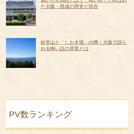
あいりん地区とは｜「怖い街」と呼ばれ
た大阪・西成の歴史と現在
妙見山と「しおき場」の噂｜大阪で語ら
れる怖い話の背景とは
PV数ランキング