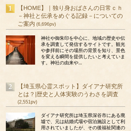
【HOME】｜独り身おばさんの日常ｃｈ
－神社と伝承をめぐる記録－についての
ご案内
(6,696pv)
神社や御朱印を中心に、地域の歴史や伝
承を調査して発信するサイトです。観光
や参拝前にその場所の背景を知り、景色
を変える瞬間を提供したいと考えていま
す。神社の由来や...
【埼玉県心霊スポット】ダイアナ研究所
とは？|歴史と人体実験のうわさを調査
(2,551pv)
ダイアナ研究所は埼玉県深谷市にある廃
墟で、元は結婚式場や宿泊施設として利
用されていましたが、その後福祉関連の