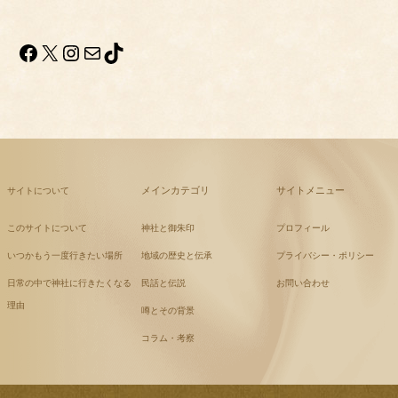
Facebook
X
Instagram
メール
TikTok
メインカテゴリ
サイトメニュー
サイトについて
このサイトについて
神社と御朱印
プロフィール
いつかもう一度行きたい場所
地域の歴史と伝承
プライバシー・ポリシー
日常の中で神社に行きたくなる
民話と伝説
お問い合わせ
理由
噂とその背景
コラム・考察