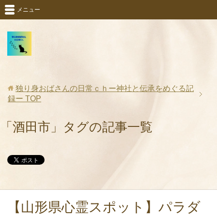
メニュー
独り身おばさんの日常ｃｈー神社と伝承をめぐる記
録ー
TOP
「酒田市」タグの記事一覧
【山形県心霊スポット】パラダ