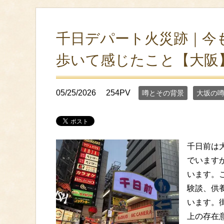
千日デパート火災跡｜今
歩いて感じたこと【大阪
05/25/2026
254PV
噂とその背景
大坂の
千日前は
でいます
います。
験談、供
います。
上の存在