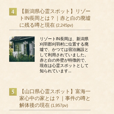
【新潟県心霊スポット】リゾー
トIN長岡とは？｜赤と白の廃墟
に残る噂と現在
(2,245pv)
リゾートIN長岡は、新潟県
刈羽郡刈羽村に位置する廃
墟で、かつては宿泊施設と
して利用されていました。
赤と白の外壁が特徴的で、
現在は心霊スポットとして
知られています...
【山口県心霊スポット】富海一
家心中の家とは？｜事件の噂と
解体後の現在
(1,957pv)