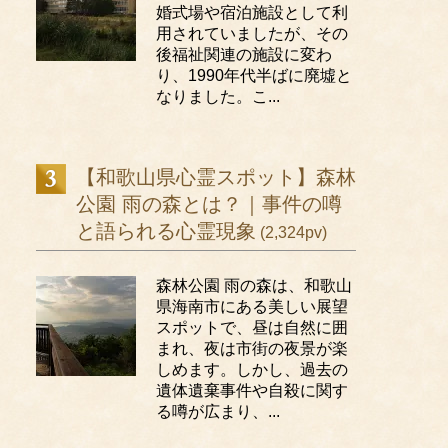
婚式場や宿泊施設として利
用されていましたが、その
後福祉関連の施設に変わ
り、1990年代半ばに廃墟と
なりました。こ...
【和歌山県心霊スポット】森林
公園 雨の森とは？｜事件の噂
と語られる心霊現象
(2,324pv)
森林公園 雨の森は、和歌山
県海南市にある美しい展望
スポットで、昼は自然に囲
まれ、夜は市街の夜景が楽
しめます。しかし、過去の
遺体遺棄事件や自殺に関す
る噂が広まり、...