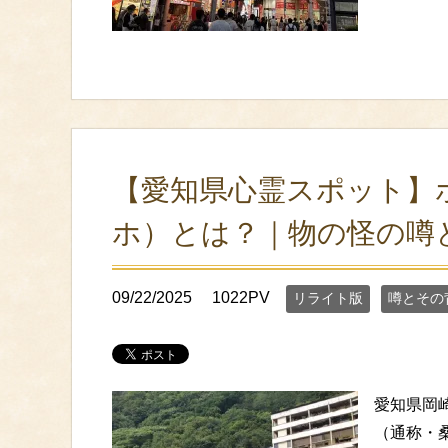
【愛知県心霊スポット】
ホ）とは？｜物の怪の噂
09/22/2025
1022PV
リライト版
噂とその
愛知県岡
（通称・