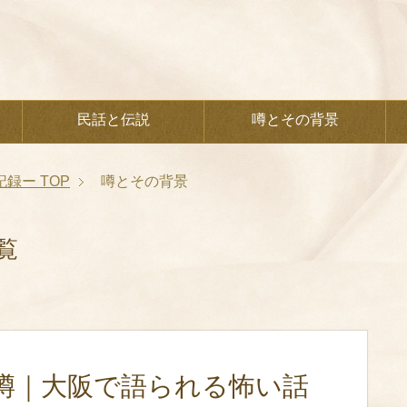
民話と伝説
噂とその背景
記録ー
TOP
噂とその背景
覧
噂｜大阪で語られる怖い話