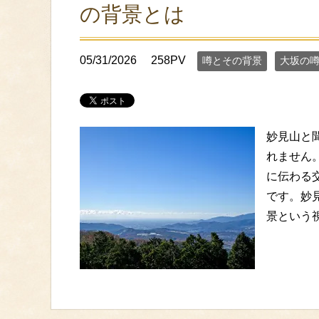
の背景とは
05/31/2026
258PV
噂とその背景
大坂の
妙見山と
れません
に伝わる
です。妙
景という