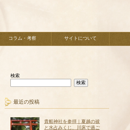
コラム・考察
サイトについて
検索
検索
最近の投稿
貴船神社を参拝｜夏越の祓
と水占みくじ、川床で過ご