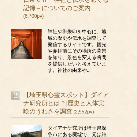
記録－についてのご案内
(6,700pv)
神社や御朱印を中心に、地
域の歴史や伝承を調査して
発信するサイトです。観光
や参拝前にその場所の背景
を知り、景色を変える瞬間
を提供したいと考えていま
す。神社の由来や...
【埼玉県心霊スポット】ダイア
ナ研究所とは？|歴史と人体実
験のうわさを調査
(2,552pv)
ダイアナ研究所は埼玉県深
谷市にある廃墟で、元は結