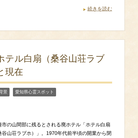
続きを読む
ホテル白扇（桑谷山荘ラブ
と現在
背景
愛知県心霊スポット
崎市の山間部に残るとされる廃ホテル「ホテル白扇
桑谷山荘ラブホ）」。1970年代前半頃の開業から閉