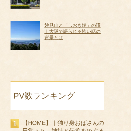
妙見山と「しおき場」の噂
｜大阪で語られる怖い話の
背景とは
PV数ランキング
【HOME】｜独り身おばさんの
日常ｃｈ－神社と伝承をめぐる