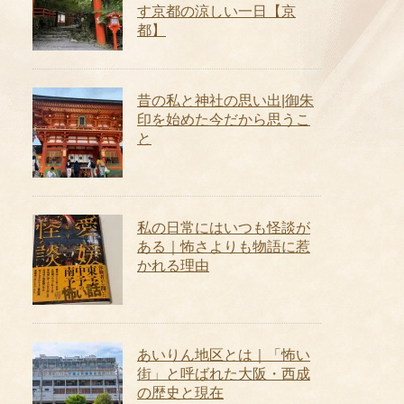
す京都の涼しい一日【京
都】
昔の私と神社の思い出|御朱
印を始めた今だから思うこ
と
私の日常にはいつも怪談が
ある｜怖さよりも物語に惹
かれる理由
あいりん地区とは｜「怖い
街」と呼ばれた大阪・西成
の歴史と現在