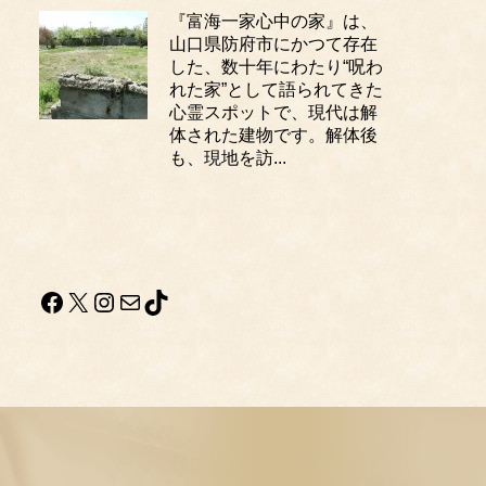
『富海一家心中の家』は、
山口県防府市にかつて存在
した、数十年にわたり“呪わ
れた家”として語られてきた
心霊スポットで、現代は解
体された建物です。解体後
も、現地を訪...
Facebook
X
Instagram
メール
TikTok