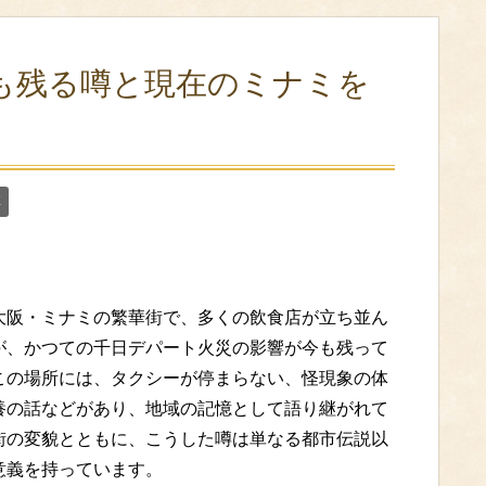
も残る噂と現在のミナミを
】
噂
大阪・ミナミの繁華街で、多くの飲食店が立ち並ん
が、かつての千日デパート火災の影響が今も残って
この場所には、タクシーが停まらない、怪現象の体
養の話などがあり、地域の記憶として語り継がれて
街の変貌とともに、こうした噂は単なる都市伝説以
意義を持っています。