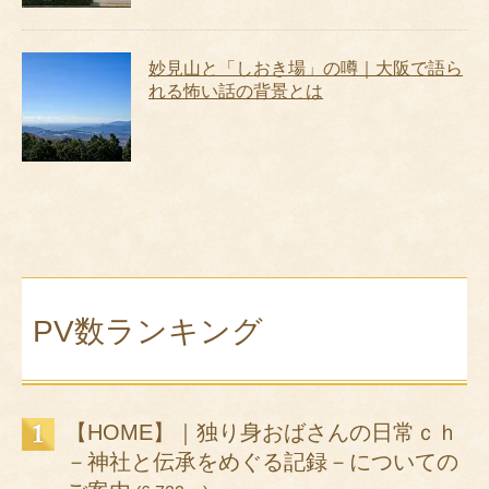
妙見山と「しおき場」の噂｜大阪で語ら
れる怖い話の背景とは
PV数ランキング
【HOME】｜独り身おばさんの日常ｃｈ
－神社と伝承をめぐる記録－についての