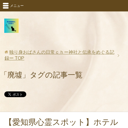
メニュー
独り身おばさんの日常ｃｈー神社と伝承をめぐる記
録ー
TOP
「廃墟」タグの記事一覧
【愛知県心霊スポット】ホテル