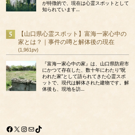
が特徴的で、現在は心霊スポットとして
知られています...
【山口県心霊スポット】富海一家心中の
家とは？｜事件の噂と解体後の現在
(1,961pv)
『富海一家心中の家』は、山口県防府市
にかつて存在した、数十年にわたり“呪
われた家”として語られてきた心霊スポ
ットで、現代は解体された建物です。解
体後も、現地を訪...
Facebook
X
Instagram
メール
TikTok