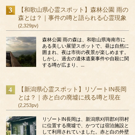
【和歌山県心霊スポット】森林公園 雨の
森とは？｜事件の噂と語られる心霊現象
(2,329pv)
森林公園 雨の森は、和歌山県海南市に
ある美しい展望スポットで、昼は自然に
囲まれ、夜は市街の夜景が楽しめます。
しかし、過去の遺体遺棄事件や自殺に関
する噂が広まり、...
【新潟県心霊スポット】リゾートIN長岡
とは？｜赤と白の廃墟に残る噂と現在
(2,253pv)
リゾートIN長岡は、新潟県刈羽郡刈羽村
に位置する廃墟で、かつては宿泊施設と
して利用されていました。赤と白の外壁