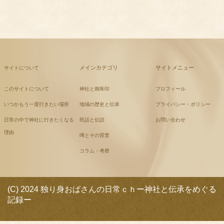
メインカテゴリ
サイトメニュー
サイトについて
このサイトについて
神社と御朱印
プロフィール
いつかもう一度行きたい場所
地域の歴史と伝承
プライバシー・ポリシー
日常の中で神社に行きたくなる
民話と伝説
お問い合わせ
理由
噂とその背景
コラム・考察
(C) 2024 独り身おばさんの日常ｃｈー神社と伝承をめぐる
記録ー