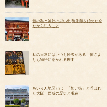
昔の私と神社の思い出|御朱印を始めた今
だから思うこと
私の日常にはいつも怪談がある｜怖さよ
りも物語に惹かれる理由
あいりん地区とは｜「怖い街」と呼ばれ
た大阪・西成の歴史と現在