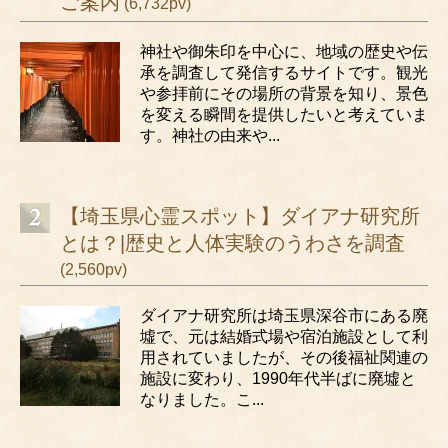
ご案内
(6,732pv)
神社や御朱印を中心に、地域の歴史や伝
承を調査して発信するサイトです。観光
や参拝前にその場所の背景を知り、景色
を変える瞬間を提供したいと考えていま
す。神社の由来や...
【埼玉県心霊スポット】ダイアナ研究所
とは？|歴史と人体実験のうわさを調査
(2,560pv)
ダイアナ研究所は埼玉県深谷市にある廃
墟で、元は結婚式場や宿泊施設として利
用されていましたが、その後福祉関連の
施設に変わり、1990年代半ばに廃墟と
なりました。こ...