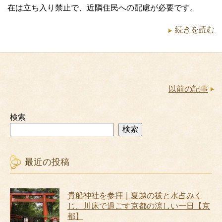
在は立ち入り禁止で、近隣住民への配慮が必要です。
続きを読む
以前の記事
検索
検索
最近の投稿
貴船神社を参拝｜夏越の祓と水占みく
じ、川床で過ごす京都の涼しい一日【京
都】