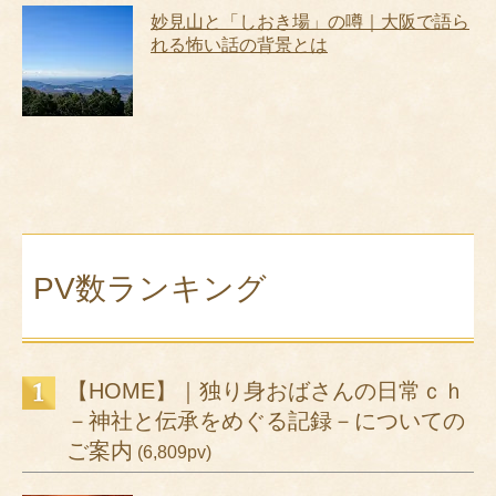
妙見山と「しおき場」の噂｜大阪で語ら
れる怖い話の背景とは
PV数ランキング
【HOME】｜独り身おばさんの日常ｃｈ
－神社と伝承をめぐる記録－についての
ご案内
(6,809pv)