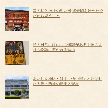
昔の私と神社の思い出|御朱印を始めた今
だから思うこと
私の日常にはいつも怪談がある｜怖さよ
りも物語に惹かれる理由
あいりん地区とは｜「怖い街」と呼ばれ
た大阪・西成の歴史と現在