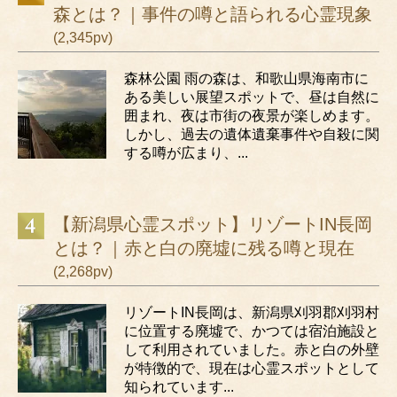
森とは？｜事件の噂と語られる心霊現象
(2,345pv)
森林公園 雨の森は、和歌山県海南市に
ある美しい展望スポットで、昼は自然に
囲まれ、夜は市街の夜景が楽しめます。
しかし、過去の遺体遺棄事件や自殺に関
する噂が広まり、...
【新潟県心霊スポット】リゾートIN長岡
とは？｜赤と白の廃墟に残る噂と現在
(2,268pv)
リゾートIN長岡は、新潟県刈羽郡刈羽村
に位置する廃墟で、かつては宿泊施設と
して利用されていました。赤と白の外壁
が特徴的で、現在は心霊スポットとして
知られています...