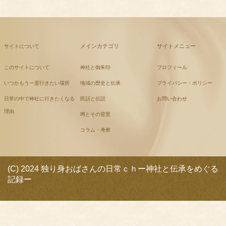
メインカテゴリ
サイトメニュー
サイトについて
このサイトについて
神社と御朱印
プロフィール
いつかもう一度行きたい場所
地域の歴史と伝承
プライバシー・ポリシー
日常の中で神社に行きたくなる
民話と伝説
お問い合わせ
理由
噂とその背景
コラム・考察
(C) 2024 独り身おばさんの日常ｃｈー神社と伝承をめぐる
記録ー