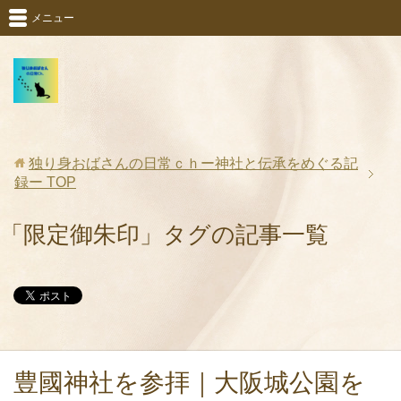
メニュー
独り身おばさんの日常ｃｈー神社と伝承をめぐる記
録ー
TOP
「限定御朱印」タグの記事一覧
豊國神社を参拝｜大阪城公園を