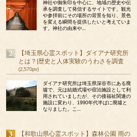
神社や御朱印を中心に、地域の歴史や伝
承を調査して発信するサイトです。観光
や参拝前にその場所の背景を知り、景色
を変える瞬間を提供したいと考えていま
す。神社の由来や...
【埼玉県心霊スポット】ダイアナ研究所
とは？|歴史と人体実験のうわさを調査
(2,570pv)
ダイアナ研究所は埼玉県深谷市にある廃
墟で、元は結婚式場や宿泊施設として利
用されていましたが、その後福祉関連の
施設に変わり、1990年代半ばに廃墟と
なりました。こ...
【和歌山県心霊スポット】森林公園 雨の