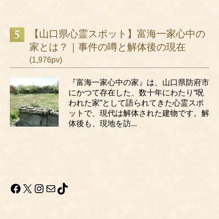
【山口県心霊スポット】富海一家心中の
家とは？｜事件の噂と解体後の現在
(1,976pv)
『富海一家心中の家』は、山口県防府市
にかつて存在した、数十年にわたり“呪
われた家”として語られてきた心霊スポ
ットで、現代は解体された建物です。解
体後も、現地を訪...
Facebook
X
Instagram
メール
TikTok