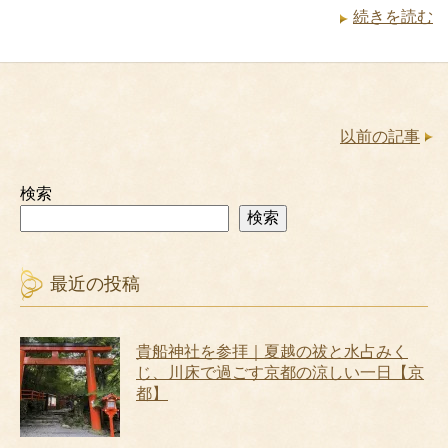
続きを読む
以前の記事
検索
検索
最近の投稿
貴船神社を参拝｜夏越の祓と水占みく
じ、川床で過ごす京都の涼しい一日【京
都】