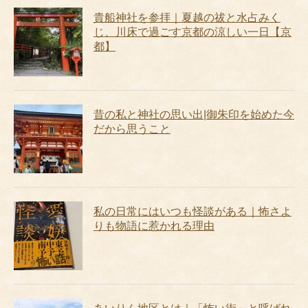
貴船神社を参拝｜夏越の祓と水占みく
じ、川床で過ごす京都の涼しい一日【京
都】
昔の私と神社の思い出|御朱印を始めた今
だから思うこと
私の日常にはいつも怪談がある｜怖さよ
りも物語に惹かれる理由