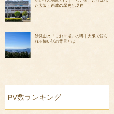
あいりん地区とは｜「怖い街」と呼ばれ
た大阪・西成の歴史と現在
妙見山と「しおき場」の噂｜大阪で語ら
れる怖い話の背景とは
PV数ランキング