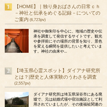
【HOME】｜独り身おばさんの日常ｃｈ
－神社と伝承をめぐる記録－についての
ご案内
(6,723pv)
神社や御朱印を中心に、地域の歴史や伝
承を調査して発信するサイトです。観光
や参拝前にその場所の背景を知り、景色
を変える瞬間を提供したいと考えていま
す。神社の由来や...
【埼玉県心霊スポット】ダイアナ研究所
とは？|歴史と人体実験のうわさを調査
(2,557pv)
ダイアナ研究所は埼玉県深谷市にある廃
墟で、元は結婚式場や宿泊施設として利
用されていましたが、その後福祉関連の