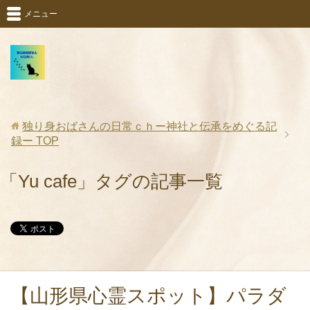
メニュー
独り身おばさんの日常ｃｈー神社と伝承をめぐる記
録ー
TOP
「Yu cafe」タグの記事一覧
【山形県心霊スポット】パラダ