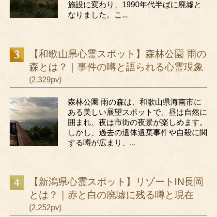
施設に変わり、1990年代半ばに廃墟と
なりました。こ...
【和歌山県心霊スポット】森林公園 雨の
森とは？｜事件の噂と語られる心霊現象
(2,329pv)
森林公園 雨の森は、和歌山県海南市に
ある美しい展望スポットで、昼は自然に
囲まれ、夜は市街の夜景が楽しめます。
しかし、過去の遺体遺棄事件や自殺に関
する噂が広まり、...
【新潟県心霊スポット】リゾートIN長岡
とは？｜赤と白の廃墟に残る噂と現在
(2,252pv)