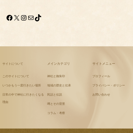
Facebook
X
Instagram
メール
TikTok
メインカテゴリ
サイトメニュー
サイトについて
このサイトについて
神社と御朱印
プロフィール
いつかもう一度行きたい場所
地域の歴史と伝承
プライバシー・ポリシー
日常の中で神社に行きたくなる
民話と伝説
お問い合わせ
理由
噂とその背景
コラム・考察